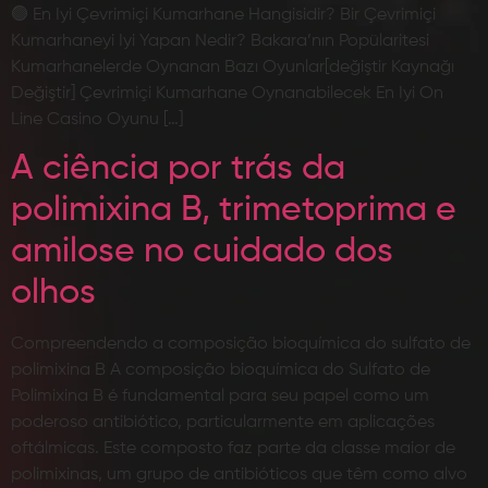
🟢 En Iyi Çevrimiçi Kumarhane Hangisidir? Bir Çevrimiçi
Kumarhaneyi Iyi Yapan Nedir? Bakara’nın Popülaritesi
Kumarhanelerde Oynanan Bazı Oyunlar[değiştir Kaynağı
Değiştir] Çevrimiçi Kumarhane Oynanabilecek En Iyi On
Line Casino Oyunu […]
A ciência por trás da
polimixina B, trimetoprima e
amilose no cuidado dos
olhos
Compreendendo a composição bioquímica do sulfato de
polimixina B A composição bioquímica do Sulfato de
Polimixina B é fundamental para seu papel como um
poderoso antibiótico, particularmente em aplicações
oftálmicas. Este composto faz parte da classe maior de
polimixinas, um grupo de antibióticos que têm como alvo