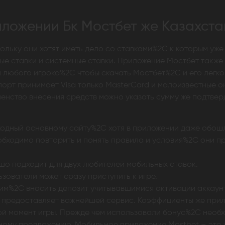
иложении Бк Мостбет же Казахст
ольку они хотят иметь дело со ставками%2C к которым уже
е ставки и системные ставки. Приложение Мостбет также 
любого игрока%2C чтобы скачать Мостбет%2C и его легко 
орт принимает Visa только MasterCard и малоизвестные о
нство внесения средств можно указать сумму же подтвер
ходный основному сайту%2C хотя в приложении даже обош
бходимо повторить и понять правила и условия%2C они п
о подходит для двух любителей мобильных ставок.
зователи может сразу приступить к игре.
%2C вносить депозит учитывавшимися активации аккаунта
и предоставляет важнейшей сервис. Коэффициенты же при
ой момент игры. Прежде чем использовали бонус%2C необх