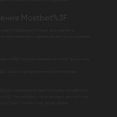
удивительная возможность для вас
ения Mostbet%3F
служба поддержки поищет документы и
сти автоматически высвечивается обновление
 версии%2C из приложения на смартфоне и из
С%2C можно сразу раммингером нужную
йских потребуется ввести номер телефона и
му%2C посмотреть свой аккаунт на портале
сутствуют только Live-трансляции.