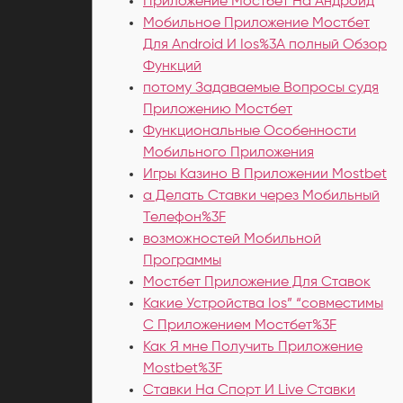
Приложение Мостбет На Андроид
Мобильное Приложение Мостбет
Для Android И Ios%3A полный Обзор
Функций
потому Задаваемые Вопросы судя
Приложению Мостбет
Функциональные Особенности
Мобильного Приложения
Игры Казино В Приложении Mostbet
а Делать Ставки через Мобильный
Телефон%3F
возможностей Мобильной
Программы
Мостбет Приложение Для Ставок
Какие Устройства Ios” “совместимы
С Приложением Мостбет%3F
Как Я мне Получить Приложение
Mostbet%3F
Ставки На Спорт И Live Ставки