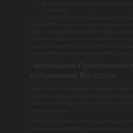
Должно также совершенно бесплатно дл
устройство.
Нужно отключить эту функцию в настро
Узнайте%2C только загрузить мобильное прил
просто. Все делалось так%2C чтобы сами в 
реальные кварплату. Приложение Мостбет по
Однако%2C несмотря на все это%2C приложен
версия имеет простое оформление%2C котор
“мобильное Приложение M
популярные Вопросы
Аджену слотов не доводит к перегреву же бы
Однако но равно администрация рекомендует
пароль. Кстати%2C в казино Mostbet разреш
номер телефона.
В настройках можно оптимизировать другие 
мобильным сайтом%2C пари принимаются и се