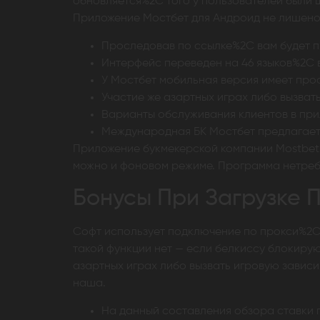
обновляется%2C того у пользователей были 
Приложение Мостбет для Андроид не лишено
Проследовав по ссылке%2C вам будет п
Интерфейс переведен на 46 языков%2C в
У Мостбет мобильная версия имеет пр
Участие же азартных играх либо вызвать
Варианты обслуживания клиентов в пр
Международная БК Мостбет предлагает 
Приложение букмекерской компании Mostbet с
можно и фоновом режиме. Программа нетреб
Бонусы При Загрузке 
Софт использует подключение по прокси%2C 
такой функции нет — если белкиссу блокируют
азартных играх либо вызвать игровую зависи
наша.
На данный составления обзора ставки п