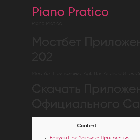
Piano Pratico
Piano Pratico
Мостбет Приложен
202
Мостбет Приложение Apk Для Android И Ios С
Скачать Приложе
Официального Са
Content
Бонусы При Загрузке Приложения