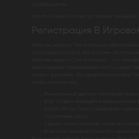
коэффициенты.
Играть и казино на быстро теперь проще%2C
Регистрация В Игрово
Рабочее зеркало Пин Ап Казино обеспечивае
наслаждаться игрой без проблем. Использов
Рабочее зеркало Пин Ап Казино – это альте
заблокирован провайдером или государствен
играм и функциям. На официальном сайте Пи
покер и многое это.
Минимальный депозит составляет всего 
Все” “ставки проводятся виртуальными
Да%2C Pin Up Casino предлагает завис
пополнение счета.
Однако комиссия может начисляться вы
Если сами желаете поиграть и деньги в 
Ведь многих заботит такие вопросы “Как пол