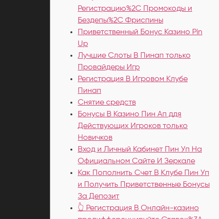
Регистрацию%2C Промокоды и
Бездепы%2C Фриспины
Приветственный Бонус Казино Pin
Up
Лучшие Слоты В Пинап только
Провайдеры Игр
Регистрация В Игровом Клубе
Пинап
Снятие средств
Бонусы В Казино Пин Ап ддя
Действующих Игроков только
Новичков
Вход и Личный Кабинет Пин Уп На
Официальном Сайте И Зеркале
Как Пополнить Счет В Клубе Пин Уп
и Получить Приветственные Бонусы
За Депозит
👆 Регистрация В Онлайн-казино