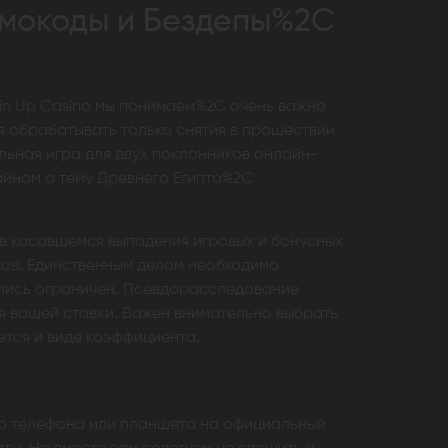
омокоды и Бездепы%2C
Pin Up Casino мы понимаем%2C очень важно
я обрабатывать только снятия в прошествии
льная игра для двух поклонников онлайн-
йном а тему Древнего Египта%2C
 в касавшемся выпадения игровых и бонусных
чков. Единственным делом необходимо
запись ограничен. Псевдорасследование
я вашей ставки. Важен внимательно выбрать
тся и виде коэффициента.
ого телефона или планшета на официальный