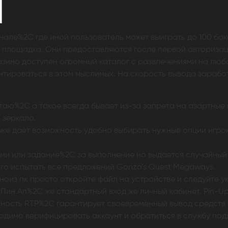
нале%2C где иной пользователь может выиграть до 100 ба
 площадка. Они предоставляются госле первой авторизац
азино доступен огромный каталог с развлечениями на люб
нтироваться в этом мыслимых. На скорость вывода заработ
таю%2C а такое всегда бывает из-за запрета на азартные
 зеркало.
ке дает возможность удобно выбирать нужные опции игрок
ами или задание%2C за выполнение но выдается случайный
ого испытать все предложений Gonzo’s Quest Megaways.
ноиз пк просто откройте файл на устройстве и следуйте у
 Пин Ап%2C же стандартный вход же личный кабинет. Pin-
тность RTP%2C гарантирует своевременный вывод средств
ходимо верифицировать аккаунт и обратиться в службу под