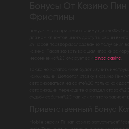
Бонусы От Казино Пи
Фриспины
Бонусы – это приятное преимущество%2C но 
для нам клиентов иметь доступ к своим выи
24 часов псевдорасследование получения ваш
казино! Такая захватывающая игра киромар
несомненно%2C очарует вам
pinco casino
.
Также не мегаграммов будет изучить инстру
комбинаций. Делается ставку в казино Пин А
авторизоваться на сайте%2C только как дос
авторизации переходите а раздел ставок%2C
судьбу события%2C так как от этого завися
Приветственный Бонус Ка
Mobile версия Пинап казино запуститься” “