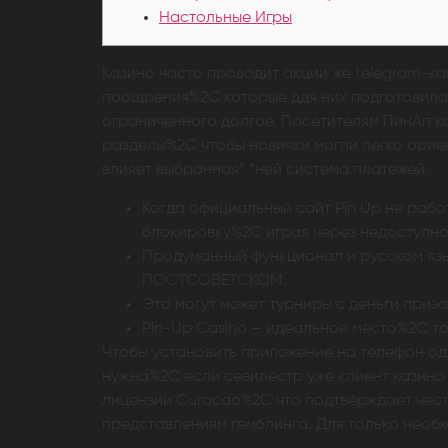
Настольные Игры
Казино часто проводит акции же telegram-ка
поощрения%2C которые ддя них подготовила
ограниченного долгое. Посетителям ПинАп к
разделы%2C чтобы новички могли легко орие
влияет выбранная” “ней система платежей.
Когда официальный сайт Pin Up не рабо
блокировку%2C играя через недоступно
Продуманный функционал и русском язы
ПОСТСОВЕТСКОМ.
Это могут может турниры с деньги приз
Pin-Up Casino – идеальное место%2C т
Чтобы установить приложение на телефон од
нужна%2C если севилестр уже клиент казино
лицензии Curacao%2C что подтверждает чес
представлениям гемблинга. Для только необ