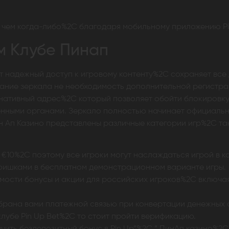
 чем когда-либо%2C благодаря мобильному приложению Pi
м Клубе Пинап
т надежный доступ к игровому контенту%2C сохраняет все 
ание зеркала не необходимость дополнительной регистра
рнативный адрес%2C который позволяет обойти блокировку
ными органами. Зеркало полностью начинает официальный
н Ап Казино представлены различные категории игр%2C т
€10%2C поэтому все игроки могут наслаждаться игрой в к
 фишками в бесплатном демонстрационном варианте игры.
имости бонусы и акции для российских игроков%2C включа
брана вами платежной связью при конвертации денежных 
клубе Pin Up Bet%2C то стоит пройти верификацию.
учить бездепозитный бонус в Pin Up”%2C ” ПинАп казино%2