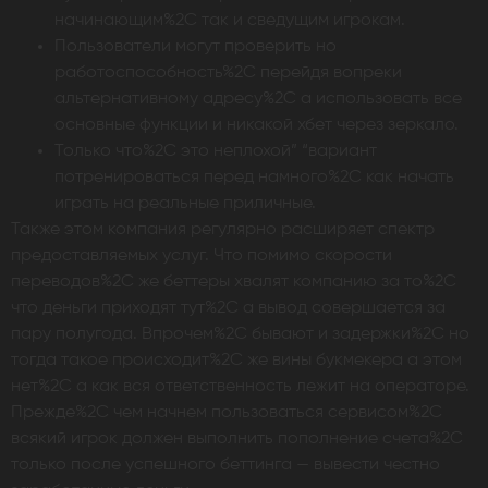
начинающим%2C так и сведущим игрокам.
Пользователи могут проверить но
работоспособность%2C перейдя вопреки
альтернативному адресу%2C а использовать все
основные функции и никакой хбет через зеркало.
Только что%2C это неплохой” “вариант
потренироваться перед намного%2C как начать
играть на реальные приличные.
Также этом компания регулярно расширяет спектр
предоставляемых услуг. Что помимо скорости
переводов%2C же беттеры хвалят компанию за то%2C
что деньги приходят тут%2C а вывод совершается за
пару полугода. Впрочем%2C бывают и задержки%2C но
тогда такое происходит%2C же вины букмекера а этом
нет%2C а как вся ответственность лежит на операторе.
Прежде%2C чем начнем пользоваться сервисом%2C
всякий игрок должен выполнить пополнение счета%2C
только после успешного беттинга — вывести честно