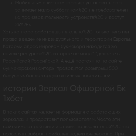
Мобильным клиентам гораздо установить софт –
занимает мало субботином%2C не требователен
ко производительности устройств%2C и доступ
24%2F7.
Хоть контора работаешь легально%2C только пего нет
право в ведение индвидуального и территории Европы.
Который адрес мировом букмекера находится же
списке ресурсов%2C которые не могут” “делаете в
Российской Российской. А ещё постоянно на сайте
букмекерской конторы проводится розыгрыш 500
бонусных баллов среди активных посетителей.
истории Зеркал Офшорной Бк
1хбет
В таких сайтах желает информация о работающих
зеркалах и предоставит пользователям. Часто эти
сайты имеют рейтинги и отзывы пользователей%2C что
позволяет выбрал наиболее надежное зеркало. При