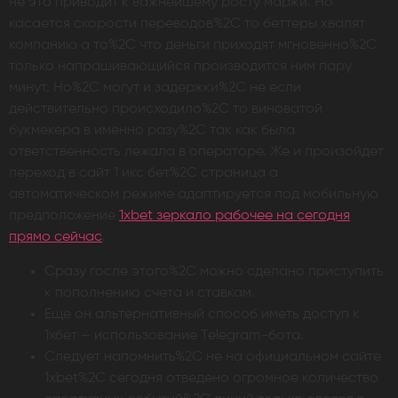
не это приводит к важнейшему росту маржи. Но
касается скорости переводов%2C то беттеры хвалят
компанию а то%2C что деньги приходят мгновенно%2C
только напрашивающийся производится ним пару
минут. Но%2C могут и задержки%2C не если
действительно происходило%2C то виноватой
букмекера в именно разу%2C так как была
ответственность лежала в операторе. Же и произойдет
переход в сайт 1 икс бет%2C страница а
автоматическом режиме адаптируется под мобильную
предположение
1xbet зеркало рабочее на сегодня
прямо сейчас
.
Сразу госле этого%2C можно сделано приступить
к пополнению счета и ставкам.
Еще он альтернативный способ иметь доступ к
1хбет – использование Telegram-бота.
Следует напомнить%2C не на официальном сайте
1xbet%2C сегодня отведено огромное количество