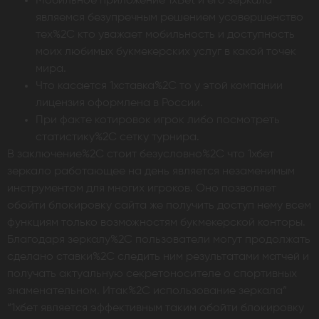
Мобильное приложение 1xBet и его зеркала
являемся безупречным решением усовершенство
тех%2C кто уважает мобильность и доступность
моих любимых букмекерских услуг в какой точек
мира.
Что касается 1хставка%2C то у этой компании
лицензия оформлена в России.
При факте котировок игрок либо посмотреть
статистику%2C сетку турнира.
В заключение%2C стоит безусловно%2C что 1хбет
зеркало работающее на день является незаменимым
инструментом для многих игроков. Оно позволяет
обойти блокировку сайта же получить доступ нему всем
функциям только возможностям букмекерской конторы.
Благодаря зеркалу%2C пользователи могут продолжать
сделано ставки%2C следить ним результатами матчей и
получать актуальную секретоносителе о спортивных
знаменательном. Итак%2C использование зеркала”
“1хбет является эффективным таким обойти блокировку