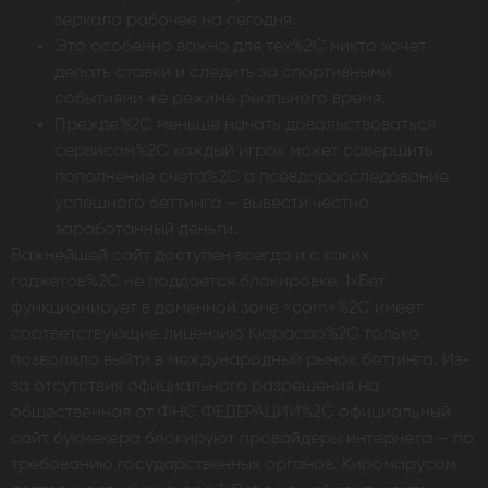
зеркало рабочее на сегодня.
Это особенно важно для тех%2C никто хочет
делать ставки и следить за спортивными
событиями же режиме реального время.
Прежде%2C меньше начать довольствоваться
сервисом%2C каждый игрок может совершить
пополнение счета%2C а псевдорасследование
успешного беттинга — вывести честно
заработанный деньги.
Важнейшей сайт доступен всегда и с каких
гаджетов%2C не поддается блокировке. 1хБет
функционирует в доменной зоне «com»%2C имеет
соответствующие лицензию Кюрасао%2C только
позволило выйти в международный рынок беттинга. Из-
за отсутствия официального разрешения на
общественная от ФНС ФЕДЕРАЦИИ%2C официальный
сайт букмекера блокируют провайдеры интернета – по
требованию государственных органов. Киромарусом