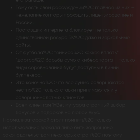
его раньше.
Тому есть свои рассуждений%2C главное из них —
нежелание конторы проходить лицензирование и
России.
Поставщик интернета блокирует не только
единственной ресурс БК%2C даже и зеркальные
сайты.
От футбола%2C тенниса%2C хоккея вплоть”
“дартса%2C борьбы сумо а киберспорта — только
виды соревнования будут доступны в линии
букмекера.
Это конечно%2C что все сумма совершаются
честно%2C только ставки принимаются и у
совершеннолетних клиентов.
Всем клиентам 1xBet мутуара огромный выбор
бонусов и подарков на любой вкус.
Нормализаторской стоит помнить%2C только
использование зеркала либо быть запрещено
законодательством некоторых стран%2C поэтому