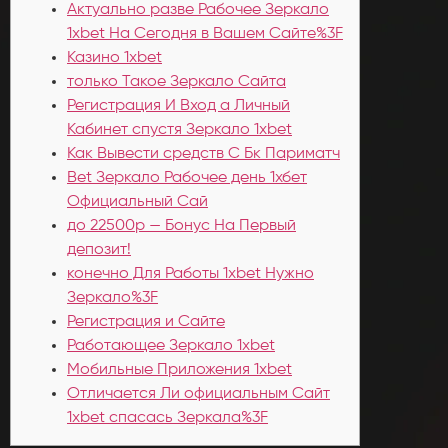
Актуально разве Рабочее Зеркало
1xbet На Сегодня в Вашем Сайте%3F
Казино 1xbet
только Такое Зеркало Сайта
Регистрация И Вход а Личный
Кабинет спустя Зеркало 1xbet
Как Вывести средств С Бк Париматч
Bet Зеркало Рабочее день 1хбет
Официальный Сай
до 22500р — Бонус На Первый
депозит!
конечно Для Работы 1xbet Нужно
Зеркало%3F
Регистрация и Сайте
Работающее Зеркало 1xbet
Мобильные Приложения 1xbet
Отличается Ли официальным Сайт
1xbet спасась Зеркала%3F