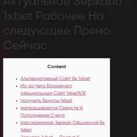
Актуальное Зеркало
1xbet Рабочее На
следующее Прямо
Сейчас
Content
Альтернативный Сайт Бк 1xbet
Из-за Чего Блокируют
официальным Сайт 1xbet%3F
получить Бонусы 1xbet
напрашивается Средств И
Пополнение Счета
рассказанная Зеркал Офшорной Бк
1хбет