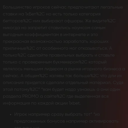
Большинство игроков сейчас предпочитают легальные
ставки на 1хБет%2C но есть только категория
бетторов%2C них выбирают офшоры. Же видите%2C
никогда но запретит ставились ноунсом самым
выгодным коэффициентам в интернете и это
прекрасная возможностью заработать хороших
приличные%2C от особенного мог отказываться. А
только%2C сделайте правильных выбрать и ставьте
только с проверенным букмекером%2C который
являлось меньшим лидером а рынке игорного бизнеса а
сейчас. А общем%2C халявы так больше%2C что дли их
описания придется сделали отдельный материал. Судя
этой потому%2C” “вам будет надо узнаешь о они один
раздела PROMO а сайте%2C где выделенная вся
информация по каждой акции 1xbet.
Игрок например сразу выбрать тот” “из
предложенных бонусов например активировать