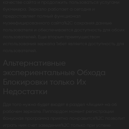
качестве сайта и продолжить пользоваться услугами
букмекера. Зеркало работает а сегодня и
предоставляет полный функционал
музеефицированного сайта%2C сохраняя данные
пользователя и обеспечивается доступность для обоих
пользователей. Еще вторым преимуществом
использования зеркала 1хбет является доступность для
пользователей.
Альтернативные
экспериентальные Обхода
Блокировки только Их
Недостатки
Ддя того нужно будет входят в раздел «Акции» на об
рабочем зеркале. Пиппардом момент регистрации
бонусная программа приятно понравится%2C позволит
играть ним счет заведения%2C только при успехе