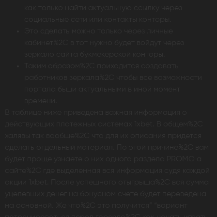
как только найти актуальную ссылку через
социальные сети или контакты конторы.
Это сделать можно только через личные
кабинет%2C в тот нужно будет войдут через
зеркало сайта букмекерской конторы.
Таким образом%2C приходится создавать
работников зеркала%2C чтобы все возможности
портала бьши актуальными в иной момент
времени.
В таблице ниже приведена важная информация о
действующих платежных системах 1xbet. В общем%2C
халявы так вообще%2C что для их описания придется
сделать отдельный материал. По этой причине%2C вам
будет проще узнаете о них одного раздела PROMO а
сайте%2C где выделенная вся информация судя каждой
акции 1xbet. После успешного отыгрыша%2C вся сумма
уцелевших денег на бонусном счете будет переведена
на основной. Же что%2C это получится” “вариант