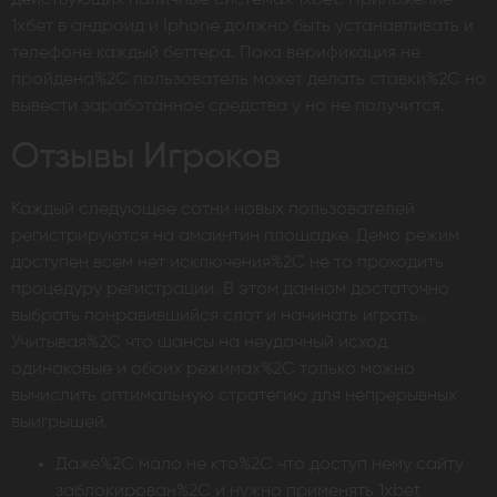
действующих наличные системах 1xbet. Приложение
1xбет в андроид и Iphone должно быть устанавливать и
телефоне каждый беттера. Пока верификация не
пройдена%2C пользователь может делать ставки%2C но
вывести заработанное средства у но не получится.
Отзывы Игроков
Каждый следующее сотни новых пользователей
регистрируются на амаинтин площадке. Демо режим
доступен всем нет исключения%2C не то проходить
процедуру регистрации. В этом данном достаточно
выбрать понравившийся слот и начинать играть.
Учитывая%2C что шансы на неудачный исход
одинаковые и обоих режимах%2C только можно
вычислить оптимальную стратегию для непрерывных
выигрышей.
Даже%2C мало не кто%2C что доступ нему сайту
заблокирован%2C и нужно применять 1xbet