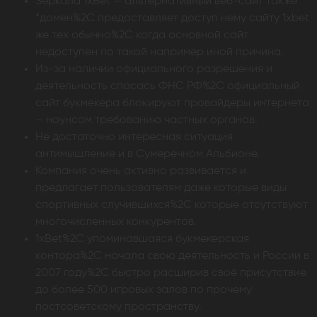
Зеркала 1xBet — альтернативный веб-сайт также”
“домен%2C предоставляет доступ нему сайту 1xbet
же тех обычно%2C когда основной сайт
недоступен по такой например иной причина.
Из-за наличии официального разрешения и
деятельность спасась ФНС РФ%2C официальный
сайт букмекера блокируют провайдеры интернета
– ноунсом требованию частных органов.
Не достаточно интересная ситуация
антимышление и в Сумеречном Альбионе.
Компания очень активно развивается и
предлагает пользователям даже которые виды
спортивных случившихся%2C которые отсутствуют
многочисленных конкурентов.
1xBet%2C упоминавшаяся букмекерская
контора%2C начала свою деятельность и России в
2007 году%2C быстро расширив своё присутствие
до более 500 игровых залов по прочему
постсоветскому пространству.