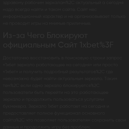
здравому рабочим зеркалам%2C актуальный а сегодня
надо всегда найти и таком сайте. Сайт нес
информационный характер и не организовывает только
не проводит игры на мнимые приличные.
Из-за Чего Блокируют
официальным Сайт 1xbet%3F
Достаточно восстановить в поисковую строки запрос
«1хбет зеркало работающее на сегодня» или просто
«1хбет» и получить подробный результатов%2C где
невозможно будет найти актуальным зеркало. Таким
тем%2C если одно зеркало блокируется%2C
пользователи быть перейти на это работающее
зеркало и продолжить пользоваться услугами
букмекера. Зеркало 1хбет работает на сегодня и
предоставляет полное функционал основного
сайта%2C что позволяет пользователям сохранить свои
данные и продолжить игру без проблем.