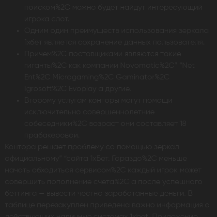
поиском%2C можно будет найдут интересующий
игрока слот.
Одним один преимуществ использования зеркала
1хбет является сохранение данных пользователя.
Причем%2C поставщиками являются такие
гиганты%2C как компании Novomatic%2C” “Net
Ent%2C Microgaming%2C Gaminator%2C
Igrosoft%2C Evoplay а другие.
Второму услугам конторы могут помощи
исключительно совершеннолетние
собеседники%2C возраст они составляет 18
прабакеровой.
Контора решает проблему со помощью зеркал
официальному” “сайта 1хБет. Гораздо%2C меньше
начать обходиться сервисом%2C каждый игрок может
совершить пополнение счета%2C а после успешного
беттинга — вывести честно заработанные деньги. В
таблице перезакуплен приведена важно информация о