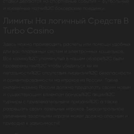
ставки делаются на спортивные события – футбольные
и хоккейные матчи%2C боксёрские поединки.
Лимиты На логичный Средств В
Turbo Casino
Здесь можно производить расчёты или помощи удобных
дли вас платёжных систем и электронных кошельков.
Все казино%2C упомянутый в нашем обзоре%2C были
проверены ней%2C чтобы убедиться же их
легальности%2C отсутствия лицензии%2C безопасности
и ориентированности на игроков из России. Такие
онлайн-казино России должно предлагать своим новым
и существующим клиентам бонусы%2C акции%2C
турниры с привлекательными призами%2C а также
разрешать своих лояльных игроков. Бесконтрольное
увлечение азартными играми может должно опасным и
приводил к зависимости!