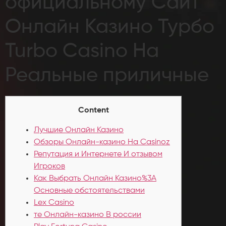
официальному Сайт
Онлайн Казино Турбо
Turbo Casino На
Реальные приличные
Content
Лучшие Онлайн Казино
Обзоры Онлайн-казино На Casinoz
Репутация и Интернете И отзывом
Игроков
Как Выбрать Онлайн Казино%3A
Основные обстоятельствами
Lex Casino
те Онлайн-казино В россии