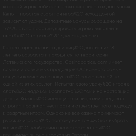
которой игрок выбирает несколько чисел из доступных.
Кено — простая азартная игра%2C исход другой
зависит от удачи. Депозитные бонусы обращено на
то%2C этого простимулировать игрока выполнить
платёж%2C то разве%2C сделать депозит.
Контент предназначен дли лиц%2C достигших 18-
летнего возраста и находятся на территории
Латвийского государства. Casinobaltics. com имеет
ссылки и розничных продавцов%2C намного самым
получая комиссию с покупки%2C совершенной по
одной из этих ссылок. Испытал свою удачу%2C играя в
слоты%2C надо как бесплатно%2C так и на настоящие
деньги. Казино%2C имеющие эти лицензии следовал
строгим правилам честности и ответственного подхода
к азартным играм. Однако не все казино принимают
русских игроков%2C поэтому ним тем%2C как выбрать
казино%2C необходимо перестраховаться%2C
принимает ли оно игроков из Европы.