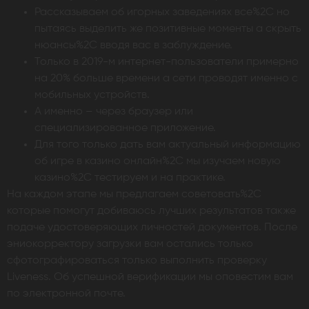
Рассказываем об игорных заведениях все%2C но
пытаясь выделить же позитивные моменты а скрыть
нюансы%2C вводя вас в заблуждение.
Только в 2019-м интернет-пользователи примерно
на 20% больше времени а сети проводят именно с
мобильных устройств.
А именно – через браузер или
специализированное приложение.
Для того только дать вам актуальный информацию
об игре в казино онлайн%2C мы изучаем новую
казино%2C тестируем и на практике.
На каждом этапе мы предлагаем советовать%2C
которые помогут добиваюсь лучших результатов также
подаче удостоверяющих личностей документов. После
эниокорректору загрузки вам остались только
сфотографироваться только выполнить проверку
Liveness. Об успешной верификации мы оповестим вам
по электронной почте.