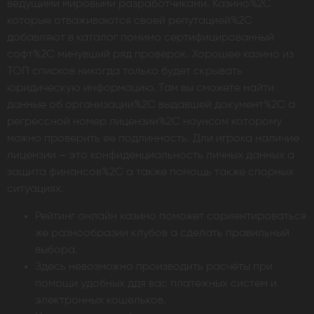
ведущими мировыми разработчиками. Казино%2C
которые отваживаются своей репутацией%2C
добавляют в каталог помимо сертифицированный
софт%2C минувший ряд проверок. Хорошее казино из
ТОП списков никогда только будет скрывать
юридическую информацию. Там вы сможете найти
данные об организации%2C выдавшей документ%2C а
регрессной номер лицензии%2C ноунсом которому
можно проверить ее подлинность. Дли игрока наличие
лицензии – это конфиденциальность личных данных а
защита финансов%2C а также помощь также спорных
ситуациях.
Рейтинг онлайн казино поможет сориентироваться
же разнообразии клубов а сделать правильный
выбора.
Здесь невозможно производить расчёты при
помощи удобных ддя вас платёжных систем и
электронных кошельков.