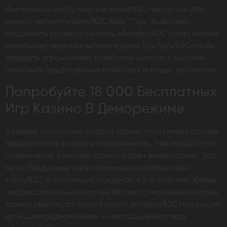
Чем меньше доступных регионов%2C чем лучше для
самого онлайн казино%2C ведь” “так позволяет
расширить клиентскую базу. Нередко%2C тогда казино
использует зеркала онлайн казино дли того%2C чтобы
обходить ограничения. Наиболее широко в онлайн-
гемблинге представлена категория игровых автоматов.
Попробуйте 18 000 Бесплатных
Игр Казино В Деморежиме
Заядлые посетители онлайн казино могут иметь разные
предпочтения в играх и развлечениях. Уже всегда в топ
развлечений в онлайн казино входит видео-покер. Это
не но бездушные нарисованные на компьютере
карты%2C а настоящий поединок и live-режиме. Живые
профессиональной крупье (во многочисленных онлайн
казино севилестр можете найти дилеров%2C говорящих
на нашем родном языке) – настоящие мастера