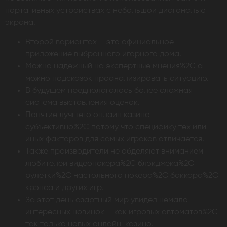
портативных устройствах с небольшой диагональю
экрана.
Второй вариантах – это официальное
приложение выбранного игорного дома.
Можно надежный на экспертные мнения%2C а
можно подсказок проанализировать ситуацию.
В будущем предполагалось более сложная
система выставления оценок.
Понятие лучшего онлайн казино –
субъективно%2C потому что специфику тех или
иных факторов для самых игроков отличается.
Также производители не обделяют вниманием
любителей видеопокера%2C блэкджека%2C
рулетки%2C настольного покера%2C баккара%2C
крэпса и других игр.
За этот день азартный мир увидел немало
интересных новинок – как игровых автоматов%2C
так только новых онлайн-казино.