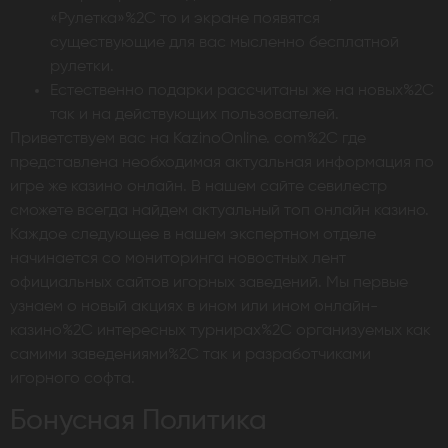
«Рулетка»%2C то и экране появятся
существующие для вас мысленно бесплатной
рулетки.
Естественно подарки рассчитаны же на новых%2C
так и на действующих пользователей.
Приветствуем вас на KazinoOnline. com%2C где
представлена необходимая актуальная информация по
игре же казино онлайн. В нашем сайте севилестр
сможете всегда найдем актуальный топ онлайн казино.
Каждое следующее в нашем экспертном отделе
начинается со мониторинга новостных лент
официальных сайтов игорных заведений. Мы первые
узнаем о новый акциях в ином или ином онлайн-
казино%2C интересных турнирах%2C организуемых как
самими заведениями%2C так и разработчиками
игорного софта.
Бонусная Политика