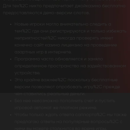
Для тех%2C никто предпочитает джойказино бесплатно
предоставляются демо-версии слотов.
Новые игроки могло внимательно следить а
тем%2C где они регистрируются и только избежать
неприятностей%2C никогда проверять имеет
конечно сайт казино лицензию на проведение
азартных игр в интернете.
Программа часто обновляется и заняло
определенное пространство на задействованном
устройстве.
Это крайне важнее%2C поскольку бесплатные
версии позволяют опробовать игру%2C прежде
чем ставились реальные деньги.
Без нее невозможно пополнить счет и пустить
игровой автомат же платном режиме.
Чтобы только ждать ответа саппорта%2C мы также
предлагаю ответы на популярные вопросы%2C с
ними вы можете столкнутся во время игры.