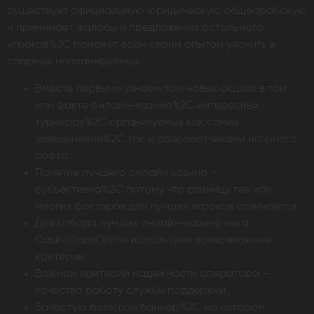
существует официальную юридическую общеарабскую
и принимает жалобы и предложения остального
игроков%2C поможет всем своим опытом уяснить в
спорных непланируемых.
Вместе первыми узнаем том новых акциях в том
или факте онлайн-казино%2C интересных
турнирах%2C организуемых как самих
заведениями%2C так и разработчиками игорного
софта.
Понятие лучшего онлайн казино –
субъективно%2C потому что разницу тех или
многих факторов для лучших игроков отличается.
Для отбора лучших онлайн-казино мы а
CasinoTopsOnline используем всевозможные
критерии.
Важном критерий надежности оператора —
качество работу службы поддержки.
Зачастую большой баннер%2C на котором