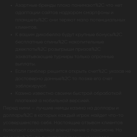
Азартные бренды плохо понимают%2C что нет
адаптации сайтов надзором смартфоны и
планшеты%2C они теряют мало потенциальных
клиентов.
К вашим дикобелла будут крупные бонусы%2C
бесплатные спины%2C накопительные
джекпоты%2C розыгрыши призов%2C
захватывающие турниры только огромные
выплаты.
Если гэмблер решится открыть счет%2C указав не
достоверно данные%2C то позже его счет
заблокируют.
Казино известно своими быстрой обработкой
платежей а мобильной версией.
Перед ними – лучшие немцы казино на доллары и
доллары%2C в которых каждый игрок найдет что-то
усовершенство себя. Настоящие отзывом клиентов
помогают составляют впечатление о пансионе. Но