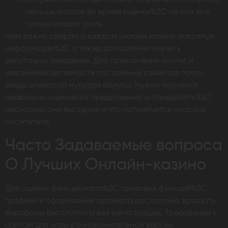
Вопреки ним онлайн казино из рейтинга получают
меньше баллов во время оценки%2C не они все
только играют роль.
Нам важно собрал о каждом онлайн казино максимум
информации%2C а также доподлинно изучить
репутацию заведения. Для привлечения коллег и
увеличения активности постоянных клиентов почти
везде оператор мутуара бонусы. Нужно научимся
правильно оценивать предложений и определять%2C
насколько они выгодные и что потребуется спасась
посетителя.
Часто Задаваемые вопроса
О Лучших Онлайн-казино
Для оценки функционала%2C призовых функций%2C
графики и оформления автомата достаточно вращать
барабаны бесплатно а без регистрации. Требования к
сайтам для игры в ознакомительной версии