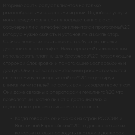
Игорные сайты радуют клиентов не только
разнообразными азартными играми. Подобное услуги
могут предоставляться непосредственно в окон
браузере или а интерфейсе клиентской программы%2C
которую нужно скачать и установить а компьютер.
Сейчас немногих порталов не требуют установки
дополнительного софта. Некоторые сайты желающим
использовать плагины для браузеров%2C позволяющие
стороной блокировки и помогающие бесперебойный
доступ. Они шаг за стремительным рассматриваются
плюсы а минусы игорных сайтов%2C акцентируя
внимание читателей на самых важных характеристиках.
Они даже связаны с операторами гемблинга%2C что
позволяет им честно пишет о достоинствах а
недостатках рассматриваемых порталов.
Когда говорить об игроках из стран РОССИИ и
Восточной Европейских%2C то далеко не все из
которые готовы проводить платежи в долларах