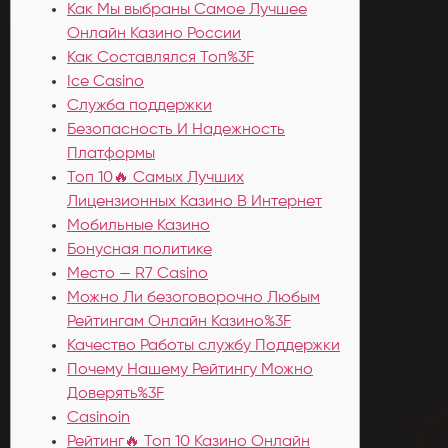
Как Мы выбраны Самое Лучшее
Онлайн Казино России
Как Составлялся Топ%3F
Ice Casino
Служба поддержки
Безопасность И Надежность
Платформы
Топ 10🔥 Самых Лучших
Лицензионных Казино В Интернет
Мобильные Казино
Бонусная политике
Место — R7 Casino
Можно Ли безоговорочно Любым
Рейтингам Онлайн Казино%3F
Качество Работы службу Поддержки
Почему Нашему Рейтингу Можно
Доверять%3F
Casinoin
Рейтинг🔥 Топ 10 Казино Онлайн