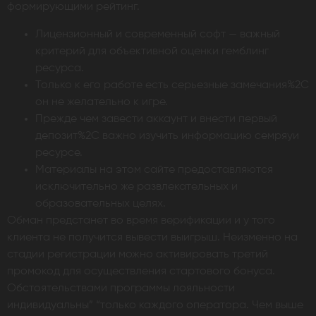
формирующими рейтинг.
Лицензионный и современный софт — важный
критерий для объективной оценки гемблинг
ресурса.
Только к его работе есть серьезные замечания%2C
он не желательно к игре.
Прежде чем завести аккаунт и внести первый
депозит%2C важно изучить информацию семряуи
ресурсе.
Материалы на этом сайте предоставляются
исключительно же развлекательных и
образовательных целях.
Обман предстанет во время верификации и у того
клиента не получится вывести выигрыш. Неизменно на
стадии регистрации можно активировать третий
промокод для осуществления стартового бонуса.
Обстоятельствами программы лояльности
индивидуальны” “только каждого оператора. Чем выше