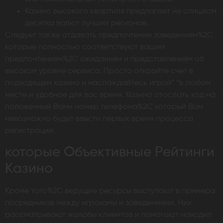
Казино высокого квартиля предлагает не слишком
десятка валют лучших регионов.
Следует также отдавать предпочтение заведениям%2C
которые полностью соответствуют вашим
предпочтениям%2C ожиданиям и представлениям об
высоком уровне сервиса. Просто откройте счет в
подходящем казино и наслаждайтесь игрой” “в любом
месте и удобное для вас время. Казино отослать код на
положенный Вами номер телефона%2C который Вам
невозможно будет ввести первых время процесса
регистрации.
которые Объективные Рейтинги
Казино
Кроме того%2C ведущие ресурсы выступают в примера
посредников между игроками и заведениями. Них
рассматривают жалобы клиентов и помогают находил