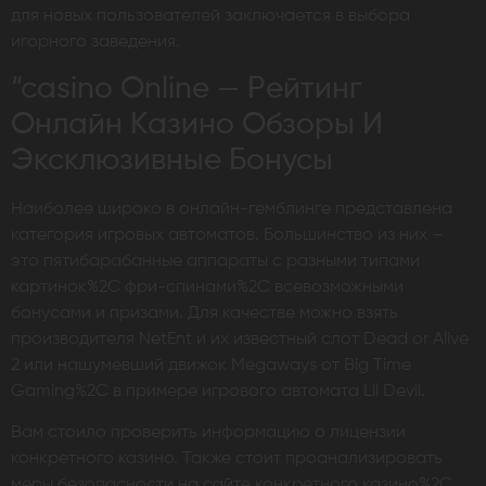
для новых пользователей заключается в выбора
игорного заведения.
“casino Online — Pейтинг
Онлайн Казино Обзоры И
Эксклюзивные Бонусы
Наиболее широко в онлайн-гемблинге представлена
категория игровых автоматов. Большинство из них –
это пятибарабанные аппараты с разными типами
картинок%2C фри-спинами%2C всевозможными
бонусами и призами. Для качестве можно взять
производителя NetEnt и их известный слот Dead or Alive
2 или нашумевший движок Megaways от Big Time
Gaming%2C в примере игрового автомата Lil Devil.
Вам стоило проверить информацию о лицензии
конкретного казино. Также стоит проанализировать
меры безопасности на сайте конкретного казино%2C