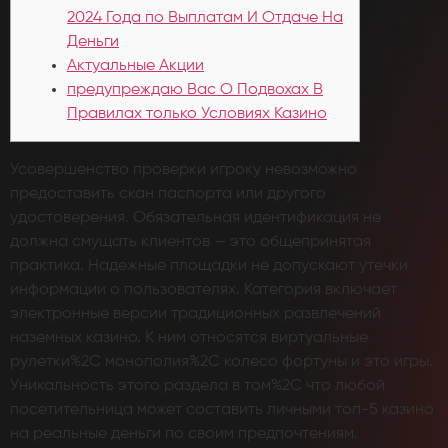
2024 Года по Выплатам И Отдаче На
Деньги
Актуальные Акции
предупреждаю Вас О Подвохах В
Правилах только Условиях Казино
Усовершенство проверки игроку невозможно
предоставить скан паспорта или другого
удостоверения. Обязательная идентификация не
должна смущать клиентов — это общепринятая
практика. Надежные площадки не допускают утечки
информации о пользователях. Категория включает
электронные версии традиционных развлечений
наземных казино. К ним относятся виртуальные
рулетки%2C монополия%2C колесо фортуны и это игры.
Уникальность этого раздела в том%2C что любой
посетительница может составить личными топ-5 казино
на реальные деньги по своим предпочтениям.