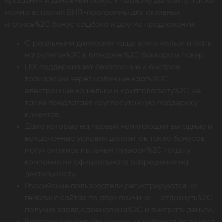
вращения и денежный бонус к первому депозиту. Также
можно встретил ВИП-программы для активных
игроков%2C бонус кэшбэка и другие предложений.
С реальными дилерами чаще всего нельзя играть
на рулетке%2C в блэкджек%2C баккара и покер.
LEX поддерживает безопасные и быстрое
транзакции через наличные карты%2C
электронные кошельки и криптовалюту%2C же
также предлагает круглосуточную поддержку
клиентов.
Даже которые на первый немигающий выгодные и
вожделенные условия депозитов также бонусов
могут окажись мыльным пузырем%2C тогда у
компании ни официального разрешения на
деятельность.
Российские пользователи регистрируются на
гемблинг сайтах по двум причина — отдохнуть%2C
получив заряд адреналина%2C и выиграть деньги.