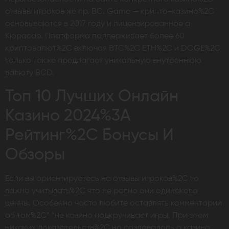
отзывы игроков же пр. BC. Game — крипто-казино%2C
основываются в 2017 году и лицензированное а
Кюрасао. Платформа поддерживает более 60
криптовалют%2C включая BTC%2C ETH%2C и DOGE%2C
только также предлагает уникальную внутреннюю
валюту BCD.
Топ 10 Лучших Онлайн
Казино 2024%3A
Рейтинг%2C Бонусы И
Обзоры
Если вы ориентируетесь на отзывы игроков%2C то
важно учитывать%2C что не равно они одинаково
ценны. Особенно часто любите оставлять комментарии
об том%2C” “не казино подкручивает игры. При этом
никаких доказательств%2C но создавалось о казино