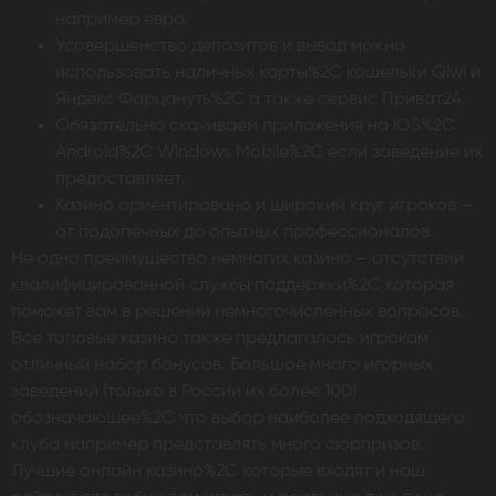
например евро.
Усовершенство депозитов и вывод можно
использовать наличных карты%2C кошельки Qiwi и
Яндекс Фарцануть%2C а также сервис Приват24.
Обязательно скачиваем приложения на iOS%2C
Android%2C Windows Mobile%2C если заведение их
предоставляет.
Казино ориентировано и широкий круг игроков —
от подопечных до опытных профессионалов.
Не одно преимущество немногих казино – отсутствии
квалифицированной службы поддержки%2C которая
поможет вам в решении немногочисленных вопросов.
Все топовые казино также предлагалось игрокам
отличный набор бонусов. Большое много игорных
заведений (только в России их более 100)
обозначающее%2C что выбор наиболее подходящего
клуба например представлять много сюрпризов.
Лучшие онлайн казино%2C которые входят и наш