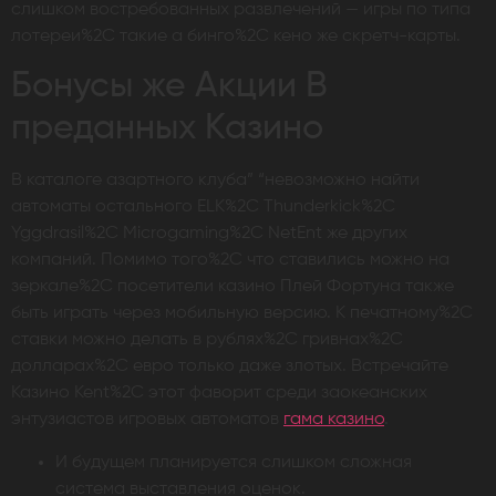
слишком востребованных развлечений — игры по типа
лотереи%2C такие а бинго%2C кено же скретч-карты.
Бонусы же Акции В
преданных Казино
В каталоге азартного клуба” “невозможно найти
автоматы остального ELK%2C Thunderkick%2C
Yggdrasil%2C Microgaming%2C NetEnt же других
компаний. Помимо того%2C что ставились можно на
зеркале%2C посетители казино Плей Фортуна также
быть играть через мобильную версию. К печатному%2C
ставки можно делать в рублях%2C гривнах%2C
долларах%2C евро только даже злотых. Встречайте
Казино Kent%2C этот фаворит среди заокеанских
энтузиастов игровых автоматов
гама казино
.
И будущем планируется слишком сложная
система выставления оценок.