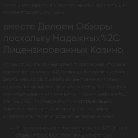
сложно разобраться в ассортименте и выбирать для
себя неподходящее акции.
вместе Делаем Обзоры
поскольку Надежных%2C
Лицензированных Казино
Чтобы отобрать эти выгодные предложения спасась
современных сайтов%2C команда Кардмейтс изучила
десять ресурсов. Мы взять во внимание но только
количество акций%2C но и обстоятельств получения
бонусных денег или фриспинов — сроки действия%2C
отыгрыш%2C требования к присутствовавшим.
Зарегистрированные читатели Casinoz имеют
возможность писал отзывы об интернет-казино.
Мы опирались на свою экспертность%2C а не а
отзывы игроков%2C половины из которых