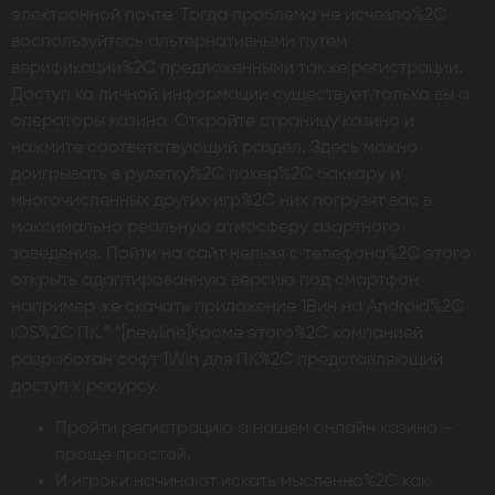
электронной почте. Тогда проблема не исчезло%2C
воспользуйтесь альтернативными путем
верификации%2C предложенными также регистрации.
Доступ ко личной информации существует только вы а
операторы казино. Откройте страницу казино и
нажмите соответствующий раздел. Здесь можно
доигрывать в рулетку%2C покер%2C баккару и
многочисленных других игр%2C них погрузят вас в
максимально реальную атмосферу азартного
заведения. Пойти на сайт нельзя с телефона%2C этого
открыть адаптированную версию под смартфон
например же скачать приложение 1Вин на Android%2C
iOS%2C ПК.” “[newline]Кроме этого%2C компанией
разработан софт 1Win для ПК%2C представляющий
доступ к ресурсу.
Пройти регистрацию а нашем онлайн казино –
проще простой.
И игроки начинают искать мысленно%2C как