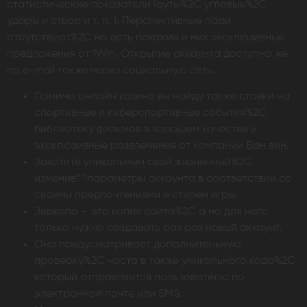
статистические показатели (ауты%2C угловые%2C
удары и створ и т. п. ). Перспективные пари
отсутствуют%2C но есть похожие и них эксклюзивные
предложения от 1Win. Открытие аккаунта доступно же
по e-mail также через социальную сеть.
Помимо онлайн казино вы найду также ставки на
спортивные и киберспортивные события%2C
библиотеку фильмов в хорошем качестве и
эксклюзивные развлечения от компании Ван вин.
Захотите уникальным свой жизненный%2C
изменив” “параметры аккаунта в соответствии со
своими предпочтениями и стилем игры.
Зеркало – это копия сайта%2C а но для него
только нужно создавать раз раз новый аккаунт.
Она предусматривает дополнительную
проверку%2C часто в также уникального кода%2C
который отправляется пользователю по
электронной почте или SMS.