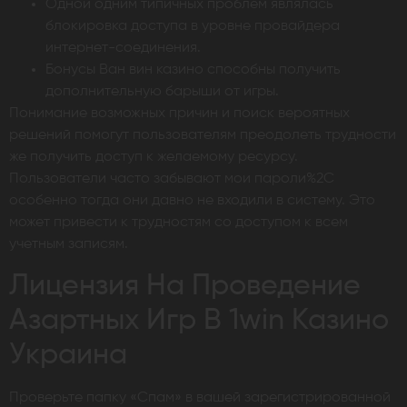
Одной одним типичных проблем являлась
блокировка доступа в уровне провайдера
интернет-соединения.
Бонусы Ван вин казино способны получить
дополнительную барыши от игры.
Понимание возможных причин и поиск вероятных
решений помогут пользователям преодолеть трудности
же получить доступ к желаемому ресурсу.
Пользователи часто забывают мои пароли%2C
особенно тогда они давно не входили в систему. Это
может привести к трудностям со доступом к всем
учетным записям.
Лицензия На Проведение
Азартных Игр В 1win Казино
Украина
Проверьте папку «Спам» в вашей зарегистрированной