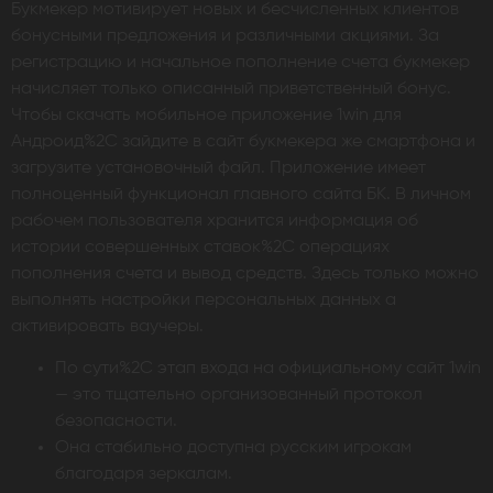
Букмекер мотивирует новых и бесчисленных клиентов
бонусными предложения и различными акциями. За
регистрацию и начальное пополнение счета букмекер
начисляет только описанный приветственный бонус.
Чтобы скачать мобильное приложение 1win для
Андроид%2C зайдите в сайт букмекера же смартфона и
загрузите установочный файл. Приложение имеет
полноценный функционал главного сайта БК. В личном
рабочем пользователя хранится информация об
истории совершенных ставок%2C операциях
пополнения счета и вывод средств. Здесь только можно
выполнять настройки персональных данных а
активировать ваучеры.
По сути%2C этап входа на официальному сайт 1win
— это тщательно организованный протокол
безопасности.
Она стабильно доступна русским игрокам
благодаря зеркалам.