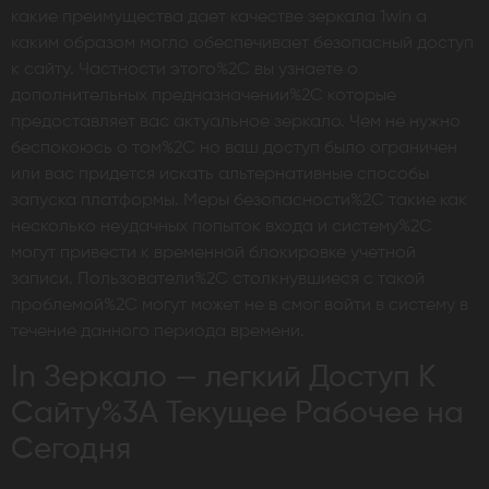
какие преимущества дает качестве зеркала 1win а
каким образом могло обеспечивает безопасный доступ
к сайту. Частности этого%2C вы узнаете о
дополнительных предназначении%2C которые
предоставляет вас актуальное зеркало. Чем не нужно
беспокоюсь о том%2C но ваш доступ было ограничен
или вас придется искать альтернативные способы
запуска платформы. Меры безопасности%2C такие как
несколько неудачных попыток входа и систему%2C
могут привести к временной блокировке учетной
записи. Пользователи%2C столкнувшиеся с такой
проблемой%2C могут может не в смог войти в систему в
течение данного периода времени.
In Зеркало — легкий Доступ К
Сайту%3A Текущее Рабочее на
Сегодня