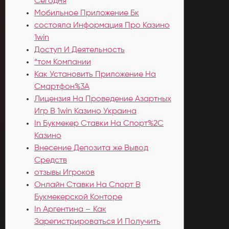
Сегодня
Мобильное Приложение Бк
состояла Информация Про Казино
1win
Доступ И Деятельность
“том Компании
Как Установить Приложение На
Смартфон%3A
Лицензия На Проведение Азартных
Игр В 1win Казино Украина
In Букмекер Ставки На Спорт%2C
Казино
Внесение Депозита же Вывод
Средств
отзывы Игроков
Онлайн Ставки На Спорт В
Букмекерской Конторе
In Аргентина – Как
Зарегистрироваться И Получить