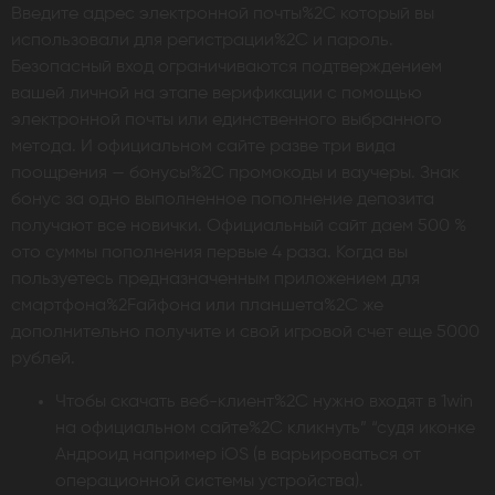
Введите адрес электронной почты%2C который вы
использовали для регистрации%2C и пароль.
Безопасный вход ограничиваются подтверждением
вашей личной на этапе верификации с помощью
электронной почты или единственного выбранного
метода. И официальном сайте разве три вида
поощрения — бонусы%2C промокоды и ваучеры. Знак
бонус за одно выполненное пополнение депозита
получают все новички. Официальный сайт даем 500 %
ото суммы пополнения первые 4 раза. Когда вы
пользуетесь предназначенным приложением для
смартфона%2Fайфона или планшета%2C же
дополнительно получите и свой игровой счет еще 5000
рублей.
Чтобы скачать веб-клиент%2C нужно входят в 1win
на официальном сайте%2C кликнуть” “судя иконке
Андроид например iOS (в варьироваться от
операционной системы устройства).