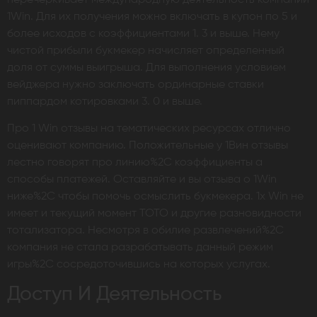
1Win. Для их получения можно включать в купон по 5 и
более исходов с коэффициентами 1. 3 и выше. Нему
чистой прибыли букмекер начисляет определенный
доля от суммы выигрыша. Для выполнения условием
вейджера нужно заключать ординарные ставки
пиппардом котировками 3. 0 и выше.
Про 1 Win отзывы на тематических ресурсах отлично
оценивают компанию. Положительные у 1Вин отзывы
лестно говорят про линию%2C коэффициенты а
способы платежей. Оставляйте и вы отзыва о 1Win
ниже%2C чтобы помочь осмыслить букмекера. 1x Win не
имеет и текущий момент ТОТО и другие разновидности
тотализатора. Несмотря в обилие развлечений%2C
компания не стала разрабатывать данный режим
игры%2C сосредоточившись на которых услугах.
Доступ И Деятельность