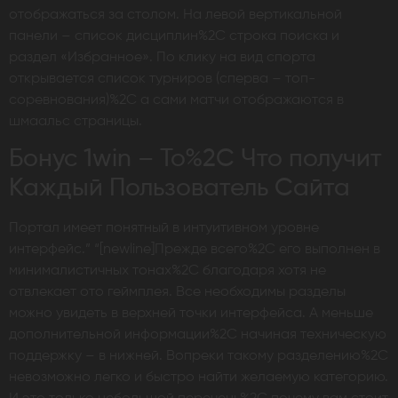
отображаться за столом. На левой вертикальной
панели – список дисциплин%2C строка поиска и
раздел «Избранное». По клику на вид спорта
открывается список турниров (сперва – топ-
соревнования)%2C а сами матчи отображаются в
шмаальс страницы.
Бонус 1win – То%2C Что получит
Каждый Пользователь Сайта
Портал имеет понятный в интуитивном уровне
интерфейс.” “[newline]Прежде всего%2C его выполнен в
минималистичных тонах%2C благодаря хотя не
отвлекает ото геймплея. Все необходимы разделы
можно увидеть в верхней точки интерфейса. А меньше
дополнительной информации%2C начиная техническую
поддержку – в нижней. Вопреки такому разделению%2C
невозможно легко и быстро найти желаемую категорию.