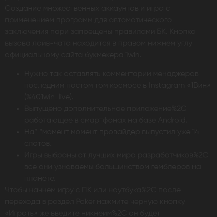
Создание множественных аккаунтов и игра с
применением программ ддя автоматического
заключения пари запрещены правилами БК. Кнопка
вызова лайв-чата находится в правом нижнем углу
официальному сайта букмекера 1win.
Нужно так оставлять комментарии менаджеров
последним постом том космосе в Instagram «1Вин»
(%401win_live).
Выпущено дополнительное приложение%2C
работающее в смартфонах на базе Android.
На” “момент момент провайдер выпустил уже 14
слотов.
Игры выбраны от лучших мира разработчиков%2C
все они узнаваемы большинством гемблеров на
планете.
Чтобы начнем игру с ПК или ноутбука%2C после
перехода в раздел Poker нажмите черную кнопку
«Играть» же введите никнейм%2C он будет