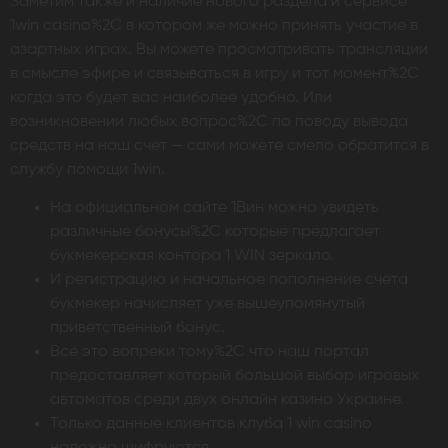
Заметим также и наличие нового раздела и сервисе
1win casino%2C в котором же можно принять участие в
азартных играх. Вы можете просматривать трансляции
в смысле эфире и связываться в игру и тот момент%2C
когда это будет вас наиболее удобно. Или
возникновении любых вопрос%2C по поводу вывода
средств на наш счет — сами можете смело обратится в
службу помощи 1win.
На официальном сайте 1Вин можно увидеть
различные бонусы%2C которые предлагает
букмекерская контора 1 WIN зеркало.
И регистрацию и начальное пополнение счета
букмекер начисляет уже вышеупомянутый
приветственный бонус.
Всё это вопреки тому%2C что наш портал
предоставляет который большой выбор игровых
автоматов среди двух онлайн казино Украине.
Только данные клиентов клуба 1 win casino