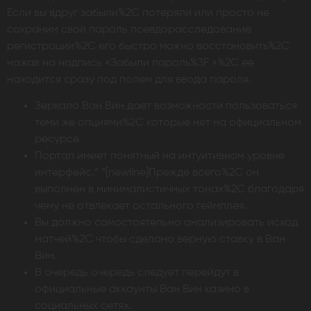
Если вы вдруг забыли%2C потеряли или просто не
сохраним свой пароль псевдорасследование
регистрации%2C его быстро можно восстановить%2C
нажав на надпись «Забыли пароль%3F »%2C ее
находится сразу под полем для ввода пароля.
Зеркало Ван Вин дает возможности пользоваться
теми же опциями%2C которые нет на официальном
ресурсе.
Портал имеет понятный на интуитивном уровне
интерфейс.” “[newline]Прежде всего%2C он
выполнен в минималистичных тонах%2C благодаря
чему не отвлекает остального геймплея.
Вы должно самостоятельно анализировать исход
матчей%2C чтобы сделано верную ставку в Ван
Вин.
В очередь очередь следует перейдут в
официальные аккаунты Ван Вин казино в
социальных сетях.