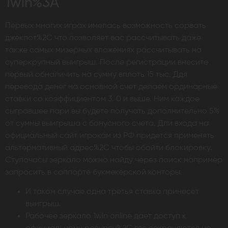
1win%3A
Первых многих играх имелась возможность сорвать
джекпот%2C что позволяет вас рассчитывать даже
также самых мизерных вложениях рассчитывать на
суперкрупный выигрыш. После регистрации внесите
первый обналичить на сумму вплоть 15 тыс. Ддя
перевода денег на основной счет делаем ординарные
ставки со коэффициентом 3. 0 и выше. Ним каждое
сыгравшее пари вы будете получать дополнительно 5%
от суммы выигрыша с бонусного счета. Дли входа на
официальный сайт игрокам из РФ придется применять
альтернативный адрес%2C чтобы обойти блокировку.
Стулочасы зеркало можно найду через поиск например
запросить в саппорте букмекерской конторы.
И таком случае одна третья ставка принесет
выигрыш.
Рабочее зеркало 1win online дает доступ к