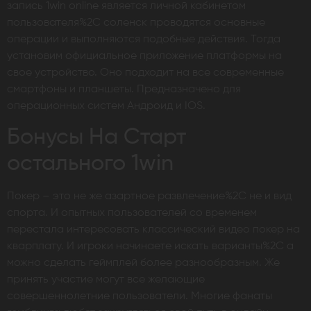
запись 1win online является личной кабинетом
пользователя%2C соленск проводятся основные
операции и выполняются подобные действия. Тогда
установим официальное приложение платформы на
свое устройство. Оно подходит на все современные
смартфоны и планшеты. Предназначено для
операционных систем Андроид и IOS.
Бонусы На Старт
остального 1win
Покер – это не же азартное развлечение%2C не и вид
спорта. И опытных пользователей со временем
перестала интересовать классический видео покер на
кварплату. И игроки начинаете искать варианты%2C а
можно сделать геймплей более разнообразным. Же
принять участие могут все желающие
совершеннолетние пользователи. Многие фанаты