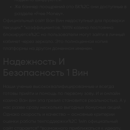
надежно шифруются.
Же баннер поощрений ото БК%2C они доступные в
разделе «Free Money».
Официальный сайт Ван Вин недоступный для проверки
текущих” “коэффициентов. 1WIN казино постоянно
блокируется%2C но пользователи могут зайти в личный
кабинет через зеркало. Это полноценная копия
платформы на другом доменном именем.
Надежность И
Безопасность 1 Вин
Наши ученые высококвалифицированные и всегда
готовы прийти и помощь по первому зову. И и онлайн
казино Ван вин эта грезил становится реальностью. А у
нас разве сразу несколько выгодных бонусных акций.
Однако скорость и качество – основные критерии
оценки работы техподдержки%2C 1win официальный
сайт старается” “возможного приближаться к идеалу.