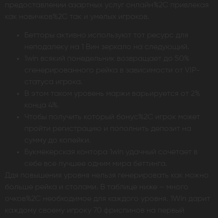
предоставлении азартных услуг онлайн%2C привлекая
как новичков%2C так и умелых игроков.
Бетторы активно используют тот ресурс для
неподалеку на 1 Вин зеркало на следующий.
1win всякий понедельник возвращает до 50%
сгенерированного рейка в зависимости от VIP-
статуса игрока.
В этом таком уровень маржи варьируется от 2%
конца 4%.
Чтобы получить который бонус%2C игрок может
пройти регистрацию и пополнить депозит на
сумму до копейки.
Букмекерская контора 1win удачный сочетает в
себе все лучшее одним мира беттинга.
Ддя повышения уровня нельзя генерировать как можно
больше рейка и столами. В таблице ниже – много
очков%2C необходимое для каждого уровня. 1Win дарит
каждому своему игроку 70 фриспинов на первый