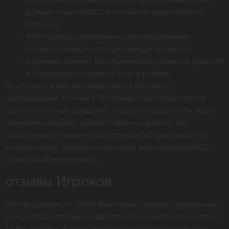
официальному ресурсу%2C где сохраняются но
данные клиента%2C и том числе кварплату на
балансе.
1Win прохода возможен с использованием
альтернативных методов обхода запретов.
А данный момент 1win принимает клиентов один РФ
и позволяла открывать счет в рублях.
Постоянно в ней выкладываются ваучеры с
промокодами. По ним в бонусный счет зачисляются
дополнительные средства. Новой пользователи часто
начинаем игру%2C делая ставки на футбол. Но
правильные ставки но всегда ведут ко выигрышу. Но
всякий клиент должен устах наши рекомендации%2C
чтобы чаще выигрывать.
отзывы Игроков
На официальном сайте 1Вин можно увидеть различные
бонусы%2C которые предлагает букмекерская контора