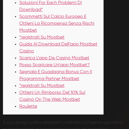
Soluzioni For Each Problemi Di
Download”
Scommetti Sul Calcio Europeo E
Ottieni La Ricompensa Senza Rischi
Mostbet
“registrati Su Mostbet
Guida Al Download Dell’app Mostbet
Casino
Scarica L’app De Casinò Mostbet
Posso Scaricare Un’app Mostbet?
Segnala E Guadagna Bonus Con Il
Programma Partner Mostbet
“registrati Su Mostbet
Ottieni Un Rimborso Del 10% Sul
Casinò On The Web Mostbet
Roulette
Il suo design pulito elizabeth ordinato consente aje clienti