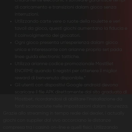
chiaramente electronic il software garantisce tempi
di caricamento e transizioni dalam gioco senza
interruzioni.
Utilizzando carte vere o ruote della roulette e veri
tavoli da gioco, questi giochi aumentano la fiducia e
il coinvolgimento dei giocatori.
Ogni gioco presenta un’esperienza dalam gioco
unica e interessante con arianne proprio set pada
linee guida electronic tattiche.
Utilizza arianne codice promozionale MostBet
ENORME quando ti registri per ottenere il miglior
reward di benvenuto disponibile.”
Gli utenti con dispositivi Google android devono
scaricare il file APK direttamente dal sito graduato di
Mostbet, ricordandosi di abilitare l’installazione da
fonti sconosciute nelle impostazioni dalam sicurezza.
Grazie allo streaming in tempo reale dei dealer, i actually
giochi con supplier dal vivo accorciano le distanze
compresa tra i casinò on-line e quelli fisici. Utilizzando