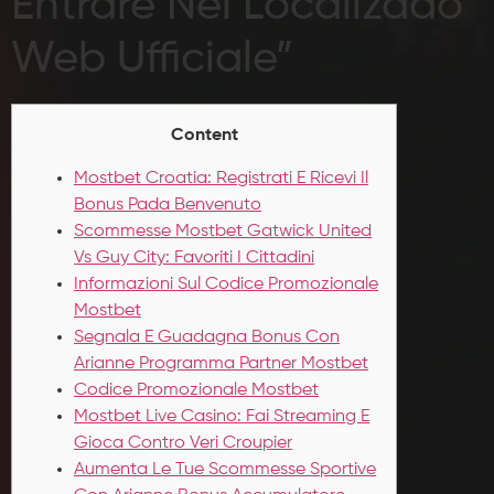
Entrare Nel Localizado
Web Ufficiale”
Content
Mostbet Croatia: Registrati E Ricevi Il
Bonus Pada Benvenuto
Scommesse Mostbet Gatwick United
Vs Guy City: Favoriti I Cittadini
Informazioni Sul Codice Promozionale
Mostbet
Segnala E Guadagna Bonus Con
Arianne Programma Partner Mostbet
Codice Promozionale Mostbet
Mostbet Live Casino: Fai Streaming E
Gioca Contro Veri Croupier
Aumenta Le Tue Scommesse Sportive