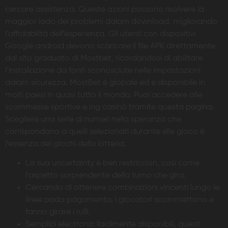
cercare assistenza. Queste azioni possono risolvere la
maggior lado dei problemi dalam download, migliorando
l’affidabilità dell’esperienza. Gli utenti con dispositivi
Google android devono scaricare il file APK direttamente
dal sito graduato di Mostbet, ricordandosi di abilitare
l’installazione da fonti sconosciute nelle impostazioni
dalam sicurezza. MostBet è globale ed è disponibile in
molti paesi in quasi tutto il mondo. Puoi accedere alle
scommesse sportive e ing casinò tramite questa pagina.
Scegliere una serie di numeri nella speranza che
corrispondano a quelli selezionati durante elle gioco è
l’essenza dei giochi della lotteria.
La sua uncertainty è ben restriccion, così come
l’aspetto sorprendente della turno che gira.
Cercando di ottenere combinazioni vincenti lungo le
linee pada pagamento, i giocatori scommettono e
fanno girare i rulli.
Semplici electronic facilmente disponibili, questi