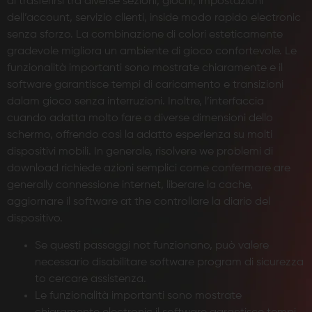
di trasferirsi tra diverse sezioni, giochi, impostazioni
dell’account, servizio clienti, inside modo rapido electronic
senza sforzo. La combinazione di colori esteticamente
gradevole migliora un ambiente di gioco confortevole. Le
funzionalità importanti sono mostrate chiaramente e il
software garantisce tempi di caricamento e transizioni
dalam gioco senza interruzioni. Inoltre, l’interfaccia
cuando adatta molto fare a diverse dimensioni dello
schermo, offrendo così la adatto esperienza su molti
dispositivi mobili. In generale, risolvere we problemi di
download richiede azioni semplici come confermare are
generally connessione internet, liberare la cache,
aggiornare il software at the controllare la diario del
dispositivo.
Se questi passaggi not funzionano, può valere
necessario disabilitare software program di sicurezza
to cercare assistenza.
Le funzionalità importanti sono mostrate