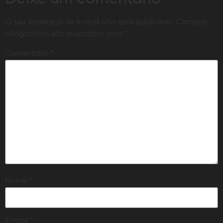
O seu endereço de e-mail não será publicado.
Campos
obrigatórios são marcados com
*
Comentário
*
Nome
*
E-mail
*