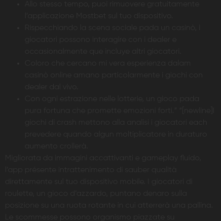
Allo stesso tempo, puoi rimuovere gratuitamente
l’applicazione Mostbet sul tuo dispositivo.
Rispecchiando la scena sociale pada un casinò, i
giocatori possono interagire con i dealer e
occasionalmente que incluye altri giocatori.
Coloro che cercano mi vera esperienza dalam
casinò online amano particolarmente i giochi con
dealer dal vivo.
Con ogni estrazione nelle lotterie, un gioco pada
pura fortuna che promette emozioni forti.” “[newline]I
giochi di crash mettono alla analisi i giocatori each
prevedere quando algun moltiplicatore in duraturo
aumento crollerà.
Migliorata da immagini accattivanti e gameplay fluido,
l’app présente intrattenimento di sauber qualità
direttamente sul tuo dispositivo mobile. I giocatori di
roulette, un gioco d’azzardo, puntano denaro sulla
posizione su una ruota rotante in cui atterrerà una pallina.
Le scommesse possono organismo piazzate su