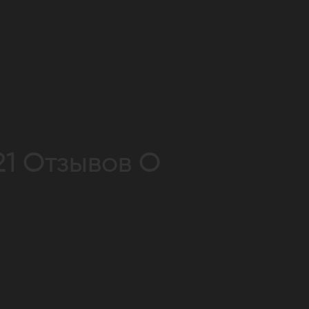
21 Отзывов О