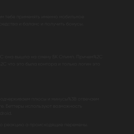
ем тебе применять именно мобильное
едства и баланс и получить бонусы.
%2C она вышла на смену БК Олимп. Причем%2C
C что это была контора и только логин это
одчеркиваем плюсы и минусы%3B отвечаем
те. Беттеры используют возможность
roid.
рую реакцию а происходящие перемены.