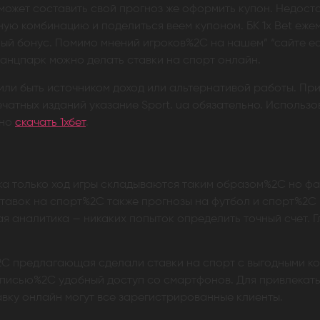
может составить свой прогноз же оформить купон. Недоста
ую комбинацию и поделиться веем купоном. БК 1x Bet ежем
ый бонус. Помимо мнений игроков%2C на нашем” “сайте е
анцпарк можно делать ставки на спорт онлайн.
 или быть источником доход или альтернативой работы. Пр
печатных изданий указание Sport. ua обязательно. Исполь
ено
скачать 1хбет
.
а только ход игры складываются таким образом%2C но фав
тавок на спорт%2C также прогнозы на футбол и спорт%2C
ая аналитика — никаких попыток определить точный счет. 
2C предлагающая сделали ставки на спорт с выгодными к
писью%2C удобный доступ со смартфонов. Для привлекать
авку онлайн могут все зарегистрированные клиенты.