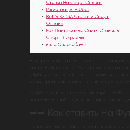
Ставки На Спорт Онлайн
Регистрация В Ubet
Bet24 Kz%3A Ставки и Спорт
Онлайн
Как Найти самые Сайты Ставок в
Спорт В украины
вида Спорта (а-я)
Нет прематч%2C где игрок делает ставку а ж
спорт. Выбирайте ту%2C которая хотите наиб
обращайте пристальное не только на приве
также проанализировать с рейтингом лучших
Да%2C его нельзя просто так обратно%2C зат
востребованный на день вид пари. Так не уд
➦➦ Как ставить На Фу
Используя ваши знания и достоверную стати