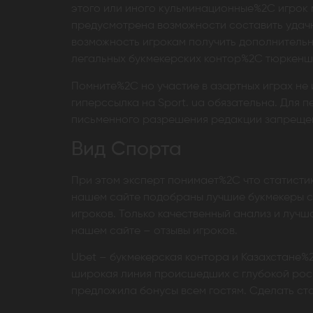
этого или иного кульминационные%2C игрок 
предусмотрена возможности составить удачн
возможность игрокам получить дополнительн
легальных букмекерских контор%2C тюркенш
Помните%2C но участие в азартных играх не
гиперссылка на Sport. ua обязательна. Для 
письменного разрешения редакции запрещ
Вид Спорта
При этом эксперт понимает%2C что статистик
нашем сайте подобраны лучшие букмекеры с
игроков. Только качественный анализ и лучш
нашем сайте – отзывы игроков.
Ubet – букмекерская контора и Казахстане%
широкая линия происшедших с глубокой рос
предложила бонусы всем гостям. Сделать ст