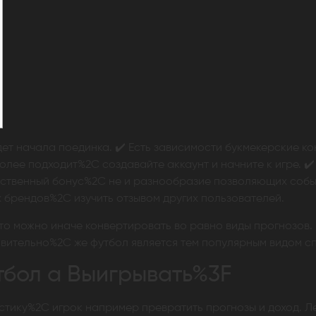
дет начала поединка. ✔️ Есть зависимости букмекерские к
олее подходит%2C создавайте аккаунт и начните к игре. ✔
тственный бонус%2C не и разнообразие позволяющих соб
 брендов%2C изучить отзывом других пользователей.
о можно иначе конвертировать во равно виды прогнозов. 
ивительно%2C же футбол является тем популярным видом с
тбол а Выигрывать%3F
стику%2C игрок например превратить прогнозы и доход. 