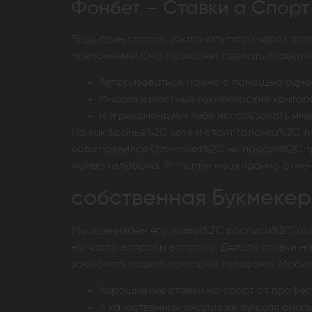
Фонбет – Ставки а Спор‪т‬
“Еще один способ заключать пари через тел
приложение! Оно позволяет сделать ставки 
Авторизоваться можно с помощью одно
Многие известные букмекерские контор
И и рекомендуем тебе использовать им
Но как враньё%2C хотя и стоит галочка%2C 
если появился Олимпбет%2C не просил%2C тр
номер телефона. А” “затем неожиданно отме
собственная Букмекерс
Мы оцениваем его линии%2C росписи%2C ко
на часто вопросы вопросы. Делать ставки на
заключать пари с помощью телефона. Мобиль
Хорошие live ставки на спорт от проф
А качественный анализ же лучшая анали