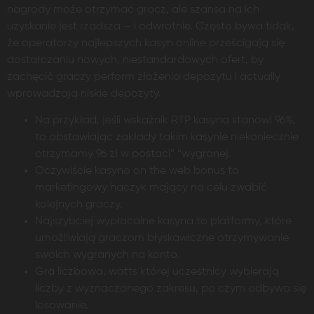
nagrody może otrzymać gracz, ale szansa na ich
uzyskanie jest rzadsza – i odwrotnie. Często bywa tidak,
że operatorzy najlepszych kasyn online prześcigają się
dostarczaniu nowych, niestandardowych ofert, by
zachęcić graczy perform złożenia depozytu i actually
wprowadzają niskie depozyty.
Na przykład, jeśli wskaźnik RTP kasyna stanowi 96%,
to obstawiając zakłady takim kasynie niekoniecznie
otrzymamy 96 zł w postaci” “wygranej.
Oczywiście kasyno on the web bonus to
marketingowy haczyk mający na celu zwabić
kolejnych graczy.
Najszybciej wypłacalne kasyna to platformy, które
umożliwiają graczom błyskawiczne otrzymywanie
swoich wygranych na konto.
Gra liczbowa, watts której uczestnicy wybierają
liczby z wyznaczonego zakresu, po czym odbywa się
losowanie.