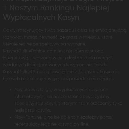
T Naszym Rankingu Najlepiej
Wypłacalnych Kasyn
Odkryj fascynujący świat hazardu i ciesz się emocjonującą
rozrywką, mając pewność, że grasz w miejscu, które
oferuje realne perspektywy na wygrane.
KasynaOnlinePolskie. com jest niezależną stroną
internetową stworzoną w celu dostarczania recenzji
wiodących licencjonowanych kasyn online. Polskie.
KasynaOnlinePL nie są powiązane z żadnym z kasyn on
the web i nie oferujemy gier bezpośrednio em stronie.
Aby ułatwić Ci grę w wypłacalnych kasynach
internetowych, na naszej stronie stworzyliśmy
specjalny spis kasyn, t którym” “zamieszczamy tylko
najlepsze kasyna.
Play-Fortune. pl to be able to niezależny portal
recenzujący legalne kasyna on-line.