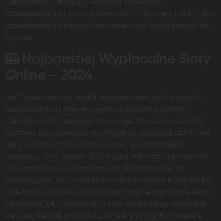
automatów, ustalający wskaźnik zmienności,
przedstawiają ją watts formie skali z 1 do a few lub 10, albo
przedstawiają opisowo, jako zmienność niska, średnia lub
wysoka.
🎰 Najbardziej Wypłacalne Sloty
Online – 2024
Nie” “cieszy się ona wielką popularnością wśród polskich
wielbicieli kasyn internetowych, a naszym zdaniem
zdecydowanie zasługuje na uwagę. W automacie brak
poziomu bonusowego, natomiast są dostępne darmowe
spiny oraz mnożnik. Zwróć uwagę, gry od jednego
dostawcy i tym samym RTP mogą mieć różną zmienność,
a ponadto kasyna z najlepszymi wypłatami nie są
zobowiązane do podania em swoich stronach wskaźnika
zmienności. Wariancja t kasynach online mum takie samo
znaczenie, jak zmienność, a więc wyróżnia się wariancję
wysoką, średnią oraz niską. Im jest wyższa, tym większe