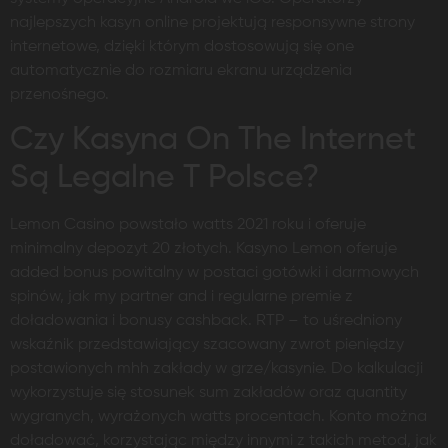
najlepszych kasyn online projektują responsywne strony
internetowe, dzięki którym dostosowują się one
automatycznie do rozmiaru ekranu urządzenia
przenośnego.
Czy Kasyna On The Internet
Są Legalne T Polsce?
Lemon Casino powstało watts 2021 roku i oferuje
minimalny depozyt 20 złotych. Kasyno Lemon oferuje
added bonus powitalny w postaci gotówki i darmowych
spinów, jak my partner and i regularne premie z
doładowania i bonusy cashback. RTP – to uśredniony
wskaźnik przedstawiający szacowany zwrot pieniędzy
postawionych mhh zakłady w grze/kasynie. Do kalkulacji
wykorzystuje się stosunek sum zakładów oraz quantity
wygranych, wyrażonych watts procentach. Konto można
doładować, korzystając między innymi z takich metod, jak