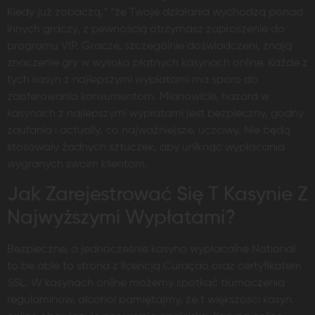
Kiedy już zobaczą,” “że Twoje działania wychodzą ponad
innych graczy, z pewnością otrzymasz zaproszenie do
programu VIP. Gracze, szczególnie doświadczeni, znają
znaczenie gry w wysoko płatnych kasynach online. Każde z
tych kasyn z najlepszymi wypłatami ma sporo do
zaoferowania konsumentom. Mianowicie, hazard w
kasynach z najlepszymi wypłatami jest bezpieczny, godny
zaufania i actually, co najważniejsze, uczciwy. Nie będą
stosowały żadnych sztuczek, aby uniknąć wypłacania
wygranych swoim klientom.
Jak Zarejestrować Się T Kasynie Z
Najwyższymi Wypłatami?
Bezpieczne, a jednocześnie kasyno wypłacalne National
to be able to strona z licencją Curaçao oraz certyfikatem
SSL. W kasynach online możemy spotkać tłumaczenia
regulaminów, alcohol pamiętajmy, że t większości kasyn