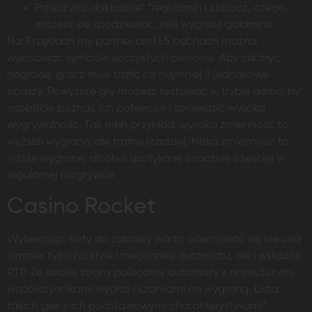
Przeczytaj dokładnie” “regulamin i zobacz, czego
możesz się spodziewać, jeśli wygrasz goldmine.
Na 3 rzędach my partner and i 5 bębnach można
wylosować symbole soczystych owoców. Aby zdobyć
nagrodę, gracz musi trafić co najmniej 3 jednakowe
obrazy. Powyższe gry możesz testować w trybie demo, by
osobiście poznać ich potencjał i sprawdzić wysoką
wygrywalność. Tak mhh przykład, wysoka zmienność to
wyższe wygrane, ale trafne rzadziej. Niska zmienność to
niższe wygrane, alcohol spotykane znacznie częściej w
regularnej rozgrywce.
Casino Rocket
Wybierając sloty do zabawy warto orientować się nie und
nimmer tylko na style i mechanikę automatu, ale i wskaźnik
RTP. Ze swojej strony polecamy automaty z najwyższymi
współczynnikami wypłat i szansami na wygraną. Lista
takich gier z ich podstawowymi charakterystykami”