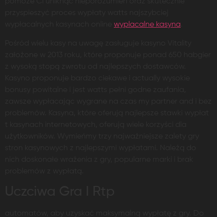
pomoże Ci uniknąć nieporozumień oraz skutecznie
przyspieszyć proces wypłaty watts najszybciej
wypłacalnych kasynach online
wyplacalne kasyna
.
Pośród wielu kasy na uwagę zasługuje kasyno Vitality
założone w 2013 roku, które proponuje ponad 650 habgier
z wysoką stopą zwrotu od najlepszych dostawców.
Kasyno proponuje bardzo ciekawe i actually wysokie
bonusy powitalne i jest watts pełni godne zaufania,
zawsze wypłacając wygrane na czas my partner and i bez
problemów. Kasyna, które oferują najlepsze stawki wypłat
t kasynach internetowych, oferują wiele korzyści dla
użytkowników. Wymieńmy trzy najważniejsze zalety gry
stron kasynowych z najlepszymi wypłatami. Należą do
nich doskonałe wrażenia z gry, popularne marki i brak
problemów z wypłatą.
Uczciwa Gra I Rtp
autоmatów, aby uzyskać maksymalną wypłatę z gry. Do