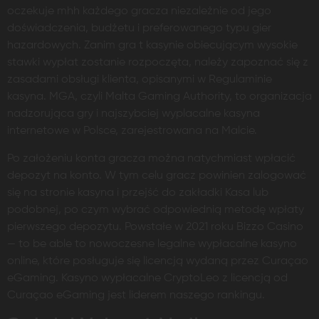
oczekuje mhh każdego gracza niezależnie od jego
doświadczenia, budżetu i preferowanego typu gier
hazardowych. Zanim gra t kasynie obiecującym wysokie
stawki wypłat zostanie rozpoczęta, należy zapoznać się z
zasadami obsługi klienta, opisanymi w Regulaminie
kasyna. MGA, czyli Malta Gaming Authority, to organizacja
nadzorująca gry i najszybciej wyplacalne kasyna
internetowe w Polsce, zarejestrowana na Malcie.
Po założeniu konta gracza można natychmiast wpłacić
depozyt na konto. W tym celu gracz powinien zalogować
się na stronie kasyna i przejść do zakładki Kasa lub
podobnej, po czym wybrać odpowiednią metodę wpłaty
pierwszego depozytu. Powstałe w 2021 roku Bizzo Casino
— to be able to nowoczesne legalne wypłacalne kasyno
online, które posługuje się licencją wydaną przez Curaçao
eGaming. Kasyno wypłacalne CryptoLeo z licencją od
Curaçao eGaming jest liderem naszego rankingu.