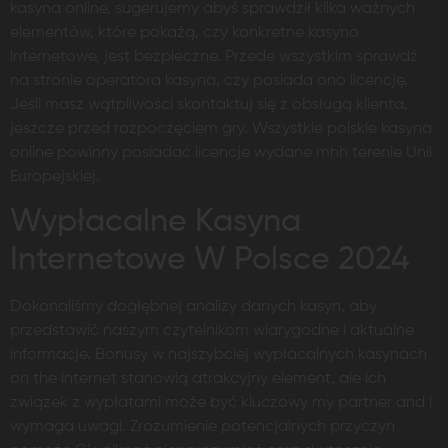
kasyna online, sugerujemy abyś sprawdził kilka ważnych
elementów, które pokażą, czy konkretne kasyno
internetowe, jest bezpieczne. Przede wszystkim sprawdź
na stronie operatora kasyna, czy posiada ono licencję.
Jeśli masz wątpliwości skontaktuj się z obsługą klienta,
jeszcze przed rozpoczęciem gry. Wszystkie polskie kasyna
online powinny posiadać licencje wydane mhh terenie Unii
Europejskiej.
Wypłacalne Kasyna
Internetowe W Polsce 2024
Dokonaliśmy dogłębnej analizy danych kasyn, aby
przedstawić naszym czytelnikom wiarygodne i aktualne
informacje. Bonusy w najszybciej wypłacalnych kasynach
on the internet stanowią atrakcyjny element, ale ich
związek z wypłatami może być kluczowy my partner and i
wymaga uwagi. Zrozumienie potencjalnych przyczyn