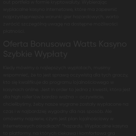
out portfela w formie kryptowaluty. Wybierając
wyplacalne kasyno internetowe, które ma zapewnić
najprzystępniejsze warunki gier hazardowych, warto
zwrócić szczególną uwagę na dostępne możliwości
płatności.
Oferta Bonusowa Watts Kasyno
Szybkie Wypłaty
Kiedy mówimy o najlepszych wypłatach, musimy
wspomnieć, że to jest sprawą oczywistą dla tych graczy,
kto się kwalifikuje do programu lojalnościowego w
kasynach online. Jest in order to jedna z kwestii, która jest
dla high roller’ów bardzo ważna – oczywiście,
chcielibyśmy, żeby nasze wygrane zostały wypłacone na
czas i w najbardziej wygodny dla nas sposób. Ale
omówmy najpierw, czym jest plan lojalnościowy w
internetowych ośrodkach” “hazardu. Wyplacalne kasyna
to platformy, na których ciekawa i komfortowa gra