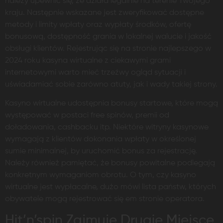
należy upewnić się, że działa legalnie na terenie Twojego
kraju. Następnie wskazane jest zweryfikować dostępne
metody i limity wpłaty oraz wypłaty środków, ofertę
bonusową, dostępność grania w lokalnej walucie i jakość
obsługi klientów. Rejestrując się na stronie najlepszego w
2024 roku kasyna wirtualne z ciekawymi grami
internetowymi warto mieć trzeźwy ogląd sytuacji i
uświadamiać sobie zarówno atuty, jak i wady takiej strony.
Kasyno wirtualne udostępnia bonusy startowe, które mogą
występować w postaci free spinów, premii od
doładowania, cashbacku itp. Niektóre witryny kasynowe
wymagają z klientów dokonania wpłaty w określonej
sumie minimalnej, by uruchomić bonus za rejestrację.
Należy również pamiętać, że bonusy powitalne podlegają
konkretnym wymaganiom obrotu. O tym, czy kasyno
wirtualne jest wypłacalne, dużo mówi lista państw, których
obywatele mogą rejestrować się em stronie operatora.
Hit’n’spin Zajmuje Drugie Miejsce