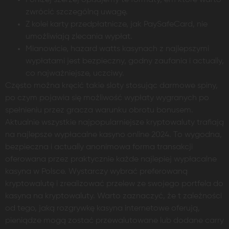
zwrócić szczególną uwagę.
Z kolei karty przedpłatnicze, jak PaySafeCard, nie
umożliwiają zlecania wypłat.
Mianowicie, hazard watts kasynach z najlepszymi
wypłatami jest bezpieczny, godny zaufania i actually,
co najważniejsze, uczciwy.
Często można kręcić takie sloty stosując darmowe spiny,
po czym pojawia się możliwość wypłaty wygranych po
spełnieniu przez gracza warunku obrotu bonusem.
Aktualnie wszystkie najpopularniejsze kryptowaluty trafiają
na najlepsze wypłacalne kasyno online 2024. To wygodna,
bezpieczna i actually anonimowa forma transakcji
oferowana przez praktycznie każde najlepiej wypłacalne
kasyna w Polsce. Wystarczy wybrać preferowaną
kryptowalutę i zrealizować przelew ze swojego portfela do
kasyna na kryptowaluty. Warto zaznaczyć, że t zależności
od tego, jaką rozgrywkę kasyna internetowe oferują,
pieniądze mogą zostać przewalutowane lub dodane carry