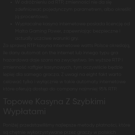
W odróżnieniu od RTP, zmienności nie da się
zdefiniować pojedynczym parametrem, albo określić
ją procentowo.
Wypłacalne kasyno internetowe posiada licencję od
Malta Gaming Power, zapewniając bezpieczne i
actually uczciwe warunki gry.
Za sprawą RTP kasyna internetowe watts Polsce określają,
ile dany automat on the internet lub innego typu gra
hazardowa daje szans na zwycięstwo. Im wyższe RTP i
zmienność raffgier kasynowych, tym oczywiście będzie
lepiej dla samego gracza. Z uwagi na eight fakt warto
celować tylko i wyłącznie w takie automaty internetowe
które oferują dostęp do company najmniej 95% RTP.
Topowe Kasyna Z Szybkimi
Wypłatami
Poniżej przedstawiliśmy najlepsze metody płatności, które
są chętnie wykorzystywane przez graczy w polskich