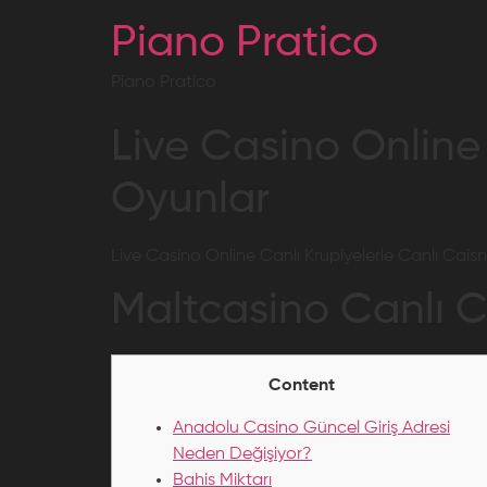
Piano Pratico
Piano Pratico
Live Casino Online 
Oyunlar
Live Casino Online Canlı Krupiyelerle Canlı Cais
Maltcasino Canlı C
Content
Anadolu Casino Güncel Giriş Adresi
Neden Değişiyor?
Bahis Miktarı