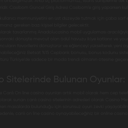
zim önceliğimizdir. Arka uç platformumuz, lisans sahiplerine t
idir. Casibom Güncel Giriş Adresi Casibom’e giriş yaparken kul
 kullanıcı memnuniyetini en üst düzeyde tutmak için çaba sarf 
anız gereken bazı kişisel bilgiler gelecektir.
olarak tasarlanmış Anadolucasino mobil uygulaması aracılığıyla e
nraki dönüşte mevcut olan ödül havuzu ikiye katlanır ve your 
cuların favorilerini dönüştürür ve eğlenceyi yükselterek yeni o
abileceğiniz Betsat %15 Cepbank bonusu, bonus kodunu sistem
türü Türkiye’de sadece bir moda trendi olmanın ötesine geçerek
no Sitelerinde Bulunan Oyunlar:
ile Canlı On line casino oyunları artık mobil olarak hem cep tel
larak sunan canlı casino sitelerinin adresleri olarak Casino Me
en masalarda bulunduğu için sorunsuz oyun zevki yaşayabilirsin
edenle, canlı on line casino oynayabileceğiniz bir online casino