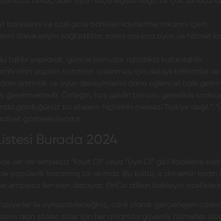
a, yalnızca birkaç adet oyun seçeneğiyle değil, bir çok sunucunun
et bahislerini ve özel gaté bahisleri kaydetme imkanını içerir.
resmi siteye erişim sağladıktan sonra onlarca oyun ve hizmet ka
kibi yapılarak, güncel bonuslar rahatlıkla kullanılabilir.
arafından yapılan hataların önlenmesi için detaylı talimatlar v
lıklarını artırmak ve oyun deneyimlerini daha eğlenceli hale get
ası gerekmektedir. Örneğin, hoş geldin bonusu genellikle sadece ye
tında gördüğünüz bu sitelerin hiçbirinin merkezi Türkiye değil.” “
liyet gösterebiliyorlar.
 Listesi Burada 2024
yer alır empieza “Kayıt Ol” veya “Üye Ol” gibi ifadelerle belirtil
’nde popülerlik kazanmış bir akımdır. Bu kültür, o dönemin kadın
r empieza feminen detaylar, PinCo stilinin belirleyici özellikleri
rupiyerler ile oynayabileceğiniz, canlı olarak gerçekleşen casino 
rını alan siteler, sizler için her anlamda güvenilir hizmetler oluşt