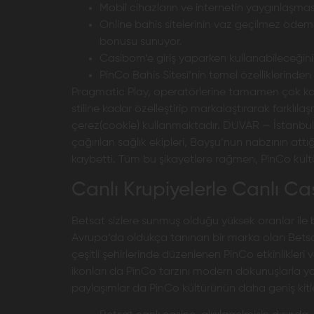
Mobil cihazların ve internetin yaygınlaşmas
Online bahis sitelerinin vaz geçilmez ödem
bonusu sunuyor.
Casibom’e giriş yaparken kullanabileceğini
PinCo Bahis Sitesi’nin temel özelliklerinden
Pragmatic Play, operatörlerine tamamen çok kanallı
stiline kadar özelleştirip markalaştırarak farklı
çerez(cookie) kullanmaktadır. DUVAR — İstanbul 
çağırılan sağlık ekipleri, Bayşu’nun nabzının at
kaybetti. Tüm bu şikayetlere rağmen, PinCo kül
Canlı Krupiyelerle Canlı Ca
Betsat sizlere sunmuş olduğu yüksek oranlar ile bir
Avrupa’da oldukça tanınan bir marka olan Betsat 
çeşitli şehirlerinde düzenlenen PinCo etkinlikleri
ikonları da PinCo tarzını modern dokunuşlarla y
paylaşımlar da PinCo kültürünün daha geniş kit