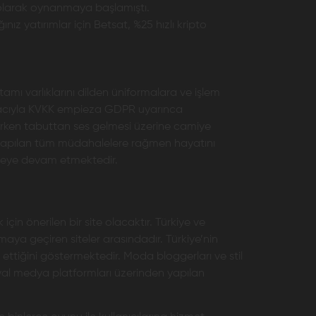
l olarak oynanmaya başlamıştı.
 yatırımlar için Betsat, %25 hızlı kripto
tamı varlıklarını dilden üniformalara ve işlem
k amacıyla KVKK empieza GDPR uyarınca
nırken tabuttan ses gelmesi üzerine camiye
yşu yapılan tüm müdahalelere rağmen hayatını
rmeye devam etmektedir.
çin önerilen bir site olacaktır. Türkiye ve
aya geçiren siteler arasındadır. Türkiye’nin
 ettiğini göstermektedir. Moda bloggerları ve stil
syal medya platformları üzerinden yapılan