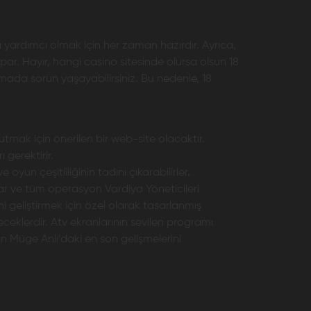
 yardımcı olmak için her zaman hazırdır. Ayrıca,
ar. Hayır, hangi casino sitesinde olursa olsun 18
ada sorun yaşayabilirsiniz. Bu nedenle, 18
tutmak için önerilen bir web-site olacaktır.
 gerektirir.
yun çeşitliliğinin tadını çıkarabilirler.
ağlar ve tüm operasyon Vardiya Yöneticileri
ni geliştirmek için özel olarak tasarlanmış
ceklerdir. Atv ekranlarının sevilen programı
n Müge Anlı’daki en son gelişmelerini