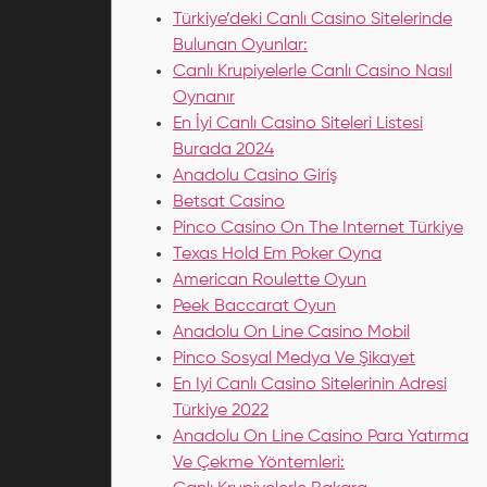
Türkiye’deki Canlı Casino Sitelerinde
Bulunan Oyunlar:
Canlı Krupiyelerle Canlı Casino Nasıl
Oynanır
En İyi Canlı Casino Siteleri Listesi
Burada 2024
Anadolu Casino Giriş
Betsat Casino
Pinco Casino On The Internet Türkiye
Texas Hold Em Poker Oyna
American Roulette Oyun
Peek Baccarat Oyun
Anadolu On Line Casino Mobil
Pinco Sosyal Medya Ve Şikayet
En Iyi Canlı Casino Sitelerinin Adresi
Türkiye 2022
Anadolu On Line Casino Para Yatırma
Ve Çekme Yöntemleri: