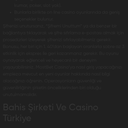
kumar, poker, slot yok).
Bunlarla birlikte on line casino oyunlarında da geniş
seçenekler bulunur.
Şifrenizi unutursanız, “Şifremi Unuttum” ya da benzer bir
bağlantıya tıklayarak ve şifre sıfırlama e-postası almak için
prosedürleri izleyerek şifrenizi sıfırlayabilmeniz gerekir.
Bonusu, her biri için 1. 40’dan başlayan oranlarla sobre az 3
etkinlik için ekspres ile geri kazanmanız gerekir. Bu oyunu
oynayarak eğlenceli ve heyecanlı bir deneyim
yaşayabilirsiniz. MostBet Casino’ya nasıl giriş yapacağınızı
empieza mevcut en yeni oyunlar hakkında nasıl bilgi
alacağınızı öğrenin. Operasyonların güvenliği ve
güvenilirliğinin şirketin önceliklerinden biri olduğu
unutulmamalıdır.
Bahis Şirketi Ve Casino
Türkiye