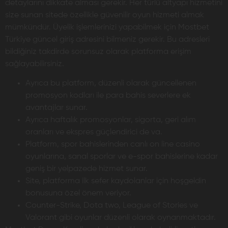
detaylarını dikkate alması gerekir. Her türlü altyapı hizmetini
size sunan sitede özellikle güvenilir oyun hizmeti almak
mümkündür. Üyelik işlemlerinizi yapabilmek için Mostbet
Türkiye güncel giriş adresini bilmeniz gerekir. Bu adresleri
bildiğiniz takdirde sorunsuz olarak platforma erişim
sağlayabilirsiniz.
Ayrıca bu platform, düzenli olarak güncellenen
promosyon kodları ile para bahis severlere ek
avantajlar sunar.
Ayrıca haftalık promosyonlar, sigorta, geri alım
oranları ve ekspres güçlendirici de va.
Platform, spor bahislerinden canlı on line casino
oyunlarına, sanal sporlar ve e-spor bahislerine kadar
geniş bir yelpazede hizmet sunar.
Site, platforma ilk sefer kaydolanlar için hoşgeldin
bonusuna özel önem veriyor.
Counter-Strike, Dota two, League of Stories ve
Valorant gibi oyunlar düzenli olarak oynanmaktadır.