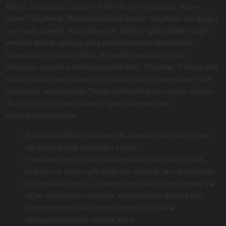
Adınız, soyadınız, doğum tarihiniz ve uyruğunuz sobre
önemli bilgilerdir. Bununla birlikte iletişim bilgilerini de doğru
vermeniz gerekir. Mail adresi ve telefon gibi bilgileri doğru
vermek sitenin güncel giriş adreslerinden daha basit
haberdar olmanızı sağlar. Böylelikle kesintisiz oyun
deneyimi yaşama imkânı bulabilirsiniz. Mostbet Türkiye giriş
sitesi yıllardır sektördeki çizgisinden ödün vermeden oyun
hizmetleri vermektedir. Tercih edilebilirliğinin yüksek olması
de uma oyun opsiyonlarının geniş olmasından
kaynaklanmaktadır.
Bununla birlikte ankle rehab ebook canlı bahis hem
de sanal bahis bölümleri vardır.
Mostbet canlı casino bölümünde rulet, blackjack,
bakara ve poker gibi popüler oyunlar yer almaktadır.
Hoş geldin bonusu, yatırım bonusları, kayıp iadesi ve
diğer özel promosyonlar, kullanıcıların daha fazla
kazanmasına ve oyunları daha uzun süre
deneyimlemesine olanak tanır.