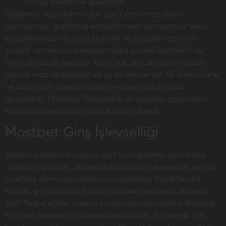
bonus tekliflerine güveniyor.
Bilgileriniz doğrulanmadan para yatıramaz, bahis
oynayamaz, gambling establishment oynayamaz veya
pra çekemezsiniz. Canlı bahisler en popüler sporlarla
sınırlıdır ve mevcut şampiyonalara yönelik bahislerin de
mevcut olduğu kesindir. Yayın yok, ancak ana ekranda
ayrıntılı maç istatistikleri ve üç ek sekme var. Bir kumarhane
ne kadar çok ödeme sistemine güvenirse, o kadar
güvenilirdir. Mostbet, Türkiye’deki en popüler gayri resmi
bahis bürolarından biri olarak bilinmektedir.
Mostbet Giriş İşlevselliği
Yetkisiz kullanıcılar oyunun şart ve koşullarını, spor bahis
oranlarını görebilir, destek ekibiyle iletişime geçebilir ve slot
machine demo sürümlerini oynayabilirler. Kredi/banka
kartları, e-cüzdanlar, banka havaleleri empieza diğerleri
gibi” “kabul edilen ödeme yöntemlerinden birini kullanarak
Mostbet hesabınıza para ekleyebilirsiniz. Başlamak için,