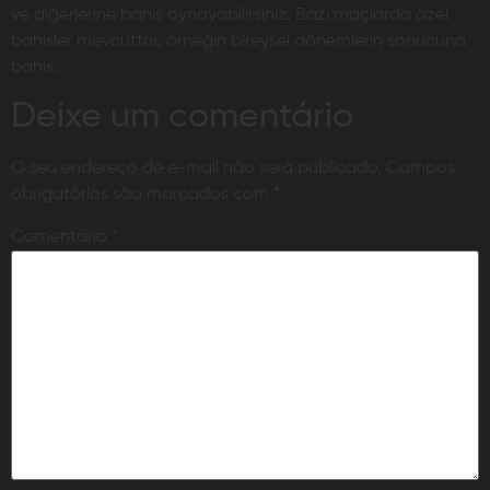
ve diğerlerine bahis oynayabilirsiniz. Bazı maçlarda özel
bahisler mevcuttur, örneğin bireysel dönemlerin sonucuna
bahis.
Deixe um comentário
O seu endereço de e-mail não será publicado.
Campos
obrigatórios são marcados com
*
Comentário
*