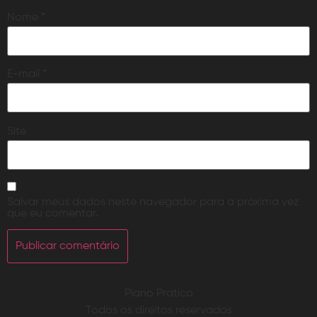
Nome
*
E-mail
*
Site
Salvar meus dados neste navegador para a próxima vez
que eu comentar.
Piano Pratico
Todos os direitos reservados