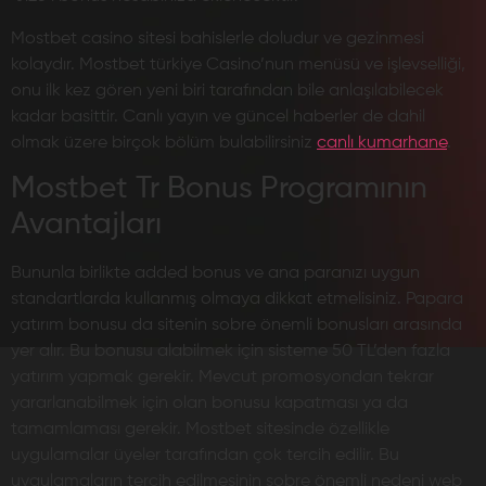
Mostbet casino sitesi bahislerle doludur ve gezinmesi
kolaydır. Mostbet türkiye Casino’nun menüsü ve işlevselliği,
onu ilk kez gören yeni biri tarafından bile anlaşılabilecek
kadar basittir. Canlı yayın ve güncel haberler de dahil
olmak üzere birçok bölüm bulabilirsiniz
canlı kumarhane
.
Mostbet Tr Bonus Programının
Avantajları
Bununla birlikte added bonus ve ana paranızı uygun
standartlarda kullanmış olmaya dikkat etmelisiniz. Papara
yatırım bonusu da sitenin sobre önemli bonusları arasında
yer alır. Bu bonusu alabilmek için sisteme 50 TL’den fazla
yatırım yapmak gerekir. Mevcut promosyondan tekrar
yararlanabilmek için olan bonusu kapatması ya da
tamamlaması gerekir. Mostbet sitesinde özellikle
uygulamalar üyeler tarafından çok tercih edilir. Bu
uygulamaların tercih edilmesinin sobre önemli nedeni web