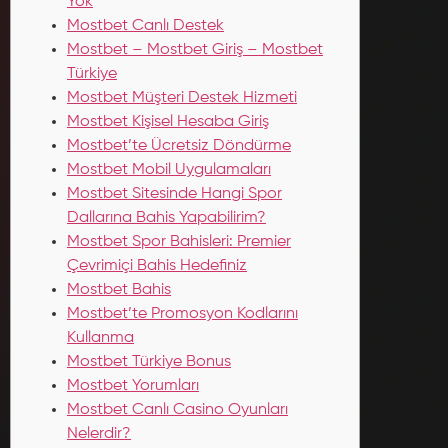
Yok
Mostbet Canlı Destek
Mostbet – Mostbet Giriş – Mostbet
Türkiye
Mostbet Müşteri Destek Hizmeti
Mostbet Kişisel Hesaba Giriş
Mostbet’te Ücretsiz Döndürme
Mostbet Mobil Uygulamaları
Mostbet Sitesinde Hangi Spor
Dallarına Bahis Yapabilirim?
Mostbet Spor Bahisleri: Premier
Çevrimiçi Bahis Hedefiniz
Mostbet Bahis
Mostbet’te Promosyon Kodlarını
Kullanma
Mostbet Türkiye Bonus
Mostbet Yorumları
Mostbet Canlı Casino Oyunları
Nelerdir?