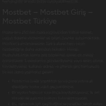
herhangi bir anında bahis oynayabilmenizdir.
Mostbet – Mostbet Giriş –
Mostbet Türkiye
Müşterilere 250’den fazla sağlayıcıdan kaliteli hizmet,
uygun ödeme yöntemleri ve çeşitli oyunlar sunulmaktadır.
Mostbet kumarhanesinin Türk kullanıcılarını neyin
cezbettiğine daha yakından bakalım. Hesap
oluşturulduktan sonra giriş bilgilerinizi içeren bir mesaj
görüntülenir. E-postanıza gönderdiyseniz veya resim olarak
kaydettiyseniz, kullanıcı adınızı ve şifrenizi giriş formunuza
bir kez daha yazmanız gerekir.
Platforma üyelik yaptıktan sonra para yatırarak
dilediğiniz kadar vakit geçirebilirsiniz.
Bir aydan fazla bir süre önce kaydolduysanız, ilk em
virtude de yatırma bonusu kullanılamayabilir.
Bu, oynamak için çeşitli dijital seçenekleri tercih eden