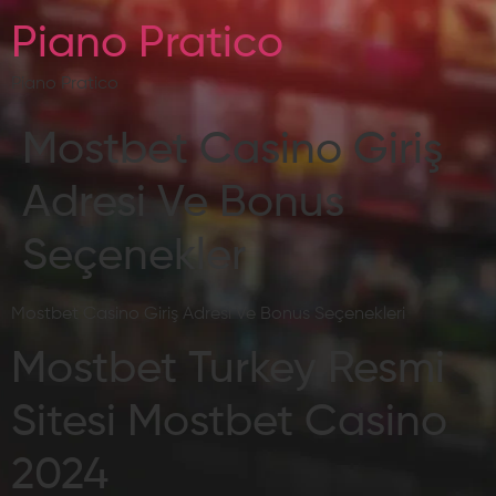
Piano Pratico
Piano Pratico
Mostbet Casino Giriş
Adresi Ve Bonus
Seçenekler
Mostbet Casino Giriş Adresi Ve Bonus Seçenekleri
Mostbet Turkey Resmi
Sitesi Mostbet Casino
2024