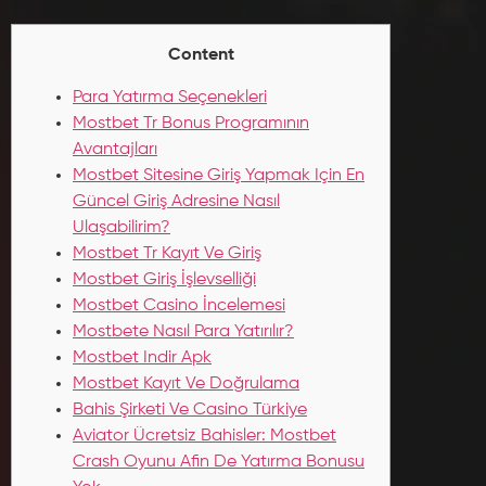
Content
Para Yatırma Seçenekleri
Mostbet Tr Bonus Programının
Avantajları
Mostbet Sitesine Giriş Yapmak Için En
Güncel Giriş Adresine Nasıl
Ulaşabilirim?
Mostbet Tr Kayıt Ve Giriş
Mostbet Giriş İşlevselliği
Mostbet Casino İncelemesi
Mostbete Nasıl Para Yatırılır?
Mostbet Indir Apk
Mostbet Kayıt Ve Doğrulama
Bahis Şirketi Ve Casino Türkiye
Aviator Ücretsiz Bahisler: Mostbet
Crash Oyunu Afin De Yatırma Bonusu