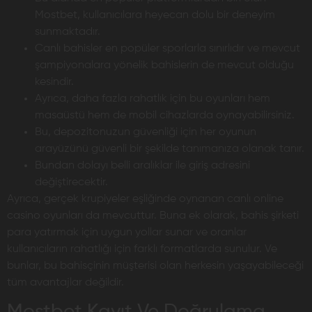
Mostbet, kullanıcılara heyecan dolu bir deneyim
sunmaktadır.
Canlı bahisler en popüler sporlarla sınırlıdır ve mevcut
şampiyonalara yönelik bahislerin de mevcut olduğu
kesindir.
Ayrıca, daha fazla rahatlık için bu oyunları hem
masaüstü hem de mobil cihazlarda oynayabilirsiniz.
Bu, depozitonuzun güvenliği için her oyunun
arayüzünü güvenli bir şekilde tanımanıza olanak tanır.
Bundan dolayı belli aralıklar ile giriş adresini
değiştirecektir.
Ayrıca, gerçek krupiyeler eşliğinde oynanan canlı online
casino oyunları da mevcuttur. Buna ek olarak, bahis şirketi
para yatırmak için uygun yollar sunar ve oranlar
kullanıcıların rahatlığı için farklı formatlarda sunulur. Ve
bunlar, bu bahisçinin müşterisi olan herkesin yaşayabileceği
tüm avantajlar değildir.