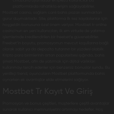
cihazlarla uyumludur empieza kullanıcılar bu
platformlarda rahatlıkla erişim sağlayabilirler.
Mostbet casino, sağlam canlı bahis pazarı sunmaktan
gurur duymaktadır. Site, platforma ilk kez kaydolanlar için
hoşgeldin bonusuna özel önem veriyor. Mostbet tr online
casino’nun en yeni kullanıcıları, ilk em virtude de yatırma
işlemlerinde kredilendirilen bir freebet’e güvenebilirler.
Freebet’in boyutu, promosyonun mevcut koşullarına bağlı
olarak sabit ya da depozito tutarının bir yüzdesi olabilir.
Kripto para birimlerinin artan popülaritesi ışığında, bahis
şirketi Mostbet, afin de yatırmak için dijital varlıkları
kullanmayı tercih edenler için benzersiz bonuslar sundu. Bu
yenilikçi trend, oyuncuların Mostbet platformunda bahis
oynarken ek avantajlar elde etmelerini sağlıyor.
Mostbet Tr Kayıt Ve Giriş
Promosyon ve bonus çeşitleri, müşterilere çeşitli avantajlar
sunarak kullanıcı memnuniyetini artırmayı hedefler. Hoş