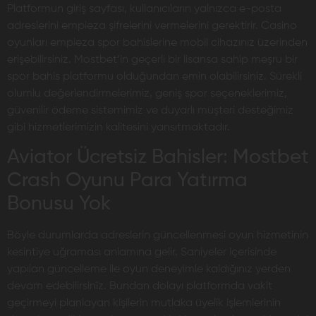
Platformun giriş sayfası, kullanıcıların yalnızca e-posta
adreslerini empieza şifrelerini vermelerini gerektirir. Casino
oyunları empieza spor bahislerine mobil cihazınız üzerinden
erişebilirsiniz. Mostbet’in geçerli bir lisansa sahip meşru bir
spor bahis platformu olduğundan emin olabilirsiniz. Sürekli
olumlu değerlendirmelerimiz, geniş spor seçeneklerimiz,
güvenilir ödeme sistemimiz ve duyarlı müşteri desteğimiz
gibi hizmetlerimizin kalitesini yansıtmaktadır.
Aviator Ücretsiz Bahisler: Mostbet
Crash Oyunu Para Yatırma
Bonusu Yok
Böyle durumlarda adreslerin güncellenmesi oyun hizmetinin
kesintiye uğraması anlamına gelir. Saniyeler içerisinde
yapılan güncelleme ile oyun deneyimle kaldığınız yerden
devam edebilirsiniz. Bundan dolayı platformda vakit
geçirmeyi planlayan kişilerin mutlaka üyelik işlemlerinin