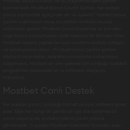
Mostbet Bonus Kuralları da bu bağlamda belirli şartları
içermektedir. Mostbet Bonus Çevrim Şartları, her added
bonus sayfasında açıkça yer alır ve üyelerin” “added bonus
çevrimi yapmadan önce, bu şartları mutlaka okuyup
anlamaları gerekir. Mostbet bonus köşesinde bir birinden
çılgın bonus kampanyaları sizleri bekliyor! Bir birinden farklı
Mostbet reward çeşitleri ile oyun oynama keyfinizi katlayın
ve kazançlarınızı artırın. Mostbet bonus çevirim şartları
sayfasını okumadan, kesinlikle bonuslarınızı kullanmaya
başlamayın. Mostbet en yeni gelenler için sunduğu sadakat
programının piyasadaki en iyi software olduğuna
inanıyoruz.
Mostbet Canlı Destek
Her yapılan yorum, sunduğu hizmet ve oyun kalitesini işaret
eder. Eğer her hangi bir şekilde bir üye site içerisinde bir
sorun yaşamış ise, mutlaka hızlıca çözüm yoluna
gitmektedir. O yüzden Mostbet Hakkında Yorumlar, web-