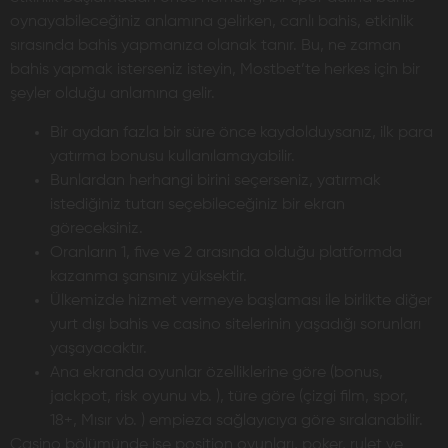
oynayabileceğiniz anlamına gelirken, canlı bahis, etkinlik
sırasında bahis yapmanıza olanak tanır. Bu, ne zaman
bahis yapmak isterseniz isteyin, Mostbet’te herkes için bir
şeyler olduğu anlamına gelir.
Bir aydan fazla bir süre önce kaydolduysanız, ilk para
yatırma bonusu kullanılamayabilir.
Bunlardan herhangi birini seçerseniz, yatırmak
istediğiniz tutarı seçebileceğiniz bir ekran
göreceksiniz.
Oranların 1, five ve 2 arasında olduğu platformda
kazanma şansınız yüksektir.
Ülkemizde hizmet vermeye başlaması ile birlikte diğer
yurt dışı bahis ve casino sitelerinin yaşadığı sorunları
yaşayacaktır.
Ana ekranda oyunlar özelliklerine göre (bonus,
jackpot, risk oyunu vb. ), türe göre (çizgi film, spor,
18+, Mısır vb. ) empieza sağlayıcıya göre sıralanabilir.
Casino bölümünde ise position oyunları, poker, rulet ve