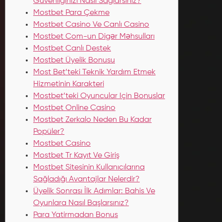
Güvenliğinizi Nasıl Sağlarsınız?
Mostbet Para Çekme
Mostbet Casino Ve Canlı Casino
Mostbet Com-un Digər Məhsulları
Mostbet Canlı Destek
Mostbet Üyelik Bonusu
Most Bet’teki Teknik Yardım Etmek
Hizmetinin Karakteri
Mostbet’teki Oyuncular Için Bonuslar
Mostbet Online Casino
Mostbet Zerkalo Neden Bu Kadar
Popüler?
Mostbet Casino
Mostbet Tr Kayıt Ve Giriş
Mostbet Sitesinin Kullanıcılarına
Sağladığı Avantajlar Nelerdir?
Üyelik Sonrası İlk Adımlar: Bahis Ve
Oyunlara Nasıl Başlarsınız?
Para Yatirmadan Bonus