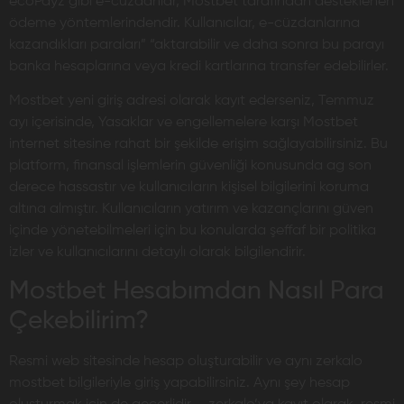
ecoPayz gibi e-cüzdanlar, Mostbet tarafından desteklenen
ödeme yöntemlerindendir. Kullanıcılar, e-cüzdanlarına
kazandıkları paraları” “aktarabilir ve daha sonra bu parayı
banka hesaplarına veya kredi kartlarına transfer edebilirler.
Mostbet yeni giriş adresi olarak kayıt ederseniz, Temmuz
ayı içerisinde, Yasaklar ve engellemelere karşı Mostbet
internet sitesine rahat bir şekilde erişim sağlayabilirsiniz. Bu
platform, finansal işlemlerin güvenliği konusunda ag son
derece hassastır ve kullanıcıların kişisel bilgilerini koruma
altına almıştır. Kullanıcıların yatırım ve kazançlarını güven
içinde yönetebilmeleri için bu konularda şeffaf bir politika
izler ve kullanıcılarını detaylı olarak bilgilendirir.
Mostbet Hesabımdan Nasıl Para
Çekebilirim?
Resmi web sitesinde hesap oluşturabilir ve aynı zerkalo
mostbet bilgileriyle giriş yapabilirsiniz. Aynı şey hesap