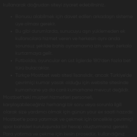
kullanarak doğrudan siteyi ziyaret edebilirsiniz.
Bonusu alabilmek için davet edilen arkadaşın sisteme
üye olması gerekir.
Bu gibi durumlarda, sunucuyu aşırı yüklemeden ek
kullanıcılara hizmet veren ve herkesin aynı anda
sorunsuz şekilde bahis oynamasına izin veren zerkalo
kurtarmaya gelir.
Futbolda, oyuncular en üst liglerde 180’den fazla bet
türü bulacaklar.
Türkçe Mostbet web sitesi lisanslıdır, ancak Türkiye’de
çevrimiçi kumar yasak olduğu için website sitesinde
kumarhane ya da canlı kumarhane mevcut değildir.
Mostbet’teki müşteri hizmetleri personeli,
karşılaşabileceğiniz herhangi bir soru veya sorunla ilgili
olarak size yardımcı olmak için günün your ex saati hazırdır.
Mostbet’e para yatırmak ve çekmek için öncelikle çevrimiçi
spor bahisleri kuruluşunda bir hesap oluşturmanız gerekir.
Para yatırma ve çekme için kesin prosedür, kullandığınız