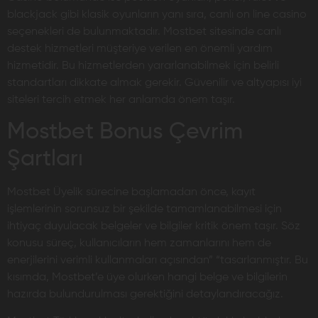
blackjack gibi klasik oyunların yanı sıra, canlı on line casino
seçenekleri de bulunmaktadır. Mostbet sitesinde canlı
destek hizmetleri müşteriye verilen en önemli yardım
hizmetidir. Bu hizmetlerden yararlanabilmek için belirli
standartları dikkate almak gerekir. Güvenilir ve altyapısı iyi
siteleri tercih etmek her anlamda önem taşır.
Mostbet Bonus Çevrim
Şartları
Mostbet Üyelik sürecine başlamadan önce, kayıt
işlemlerinin sorunsuz bir şekilde tamamlanabilmesi için
ihtiyaç duyulacak belgeler ve bilgiler kritik önem taşır. Söz
konusu süreç, kullanıcıların hem zamanlarını hem de
enerjilerini verimli kullanmaları açısından” “tasarlanmıştır. Bu
kısımda, Mostbet’e üye olurken hangi belge ve bilgilerin
hazırda bulundurulması gerektiğini detaylandıracağız.