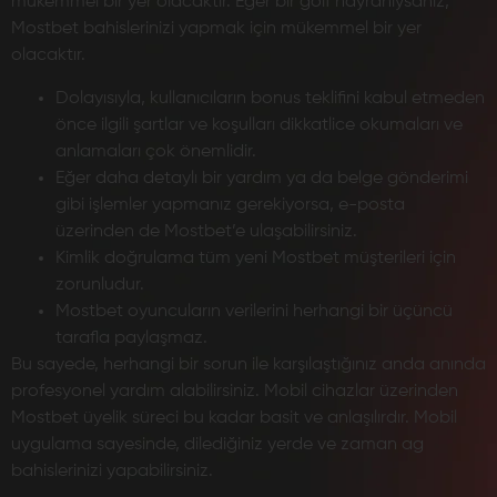
mükemmel bir yer olacaktır. Eğer bir golf hayranıysanız,
Mostbet bahislerinizi yapmak için mükemmel bir yer
olacaktır.
Dolayısıyla, kullanıcıların bonus teklifini kabul etmeden
önce ilgili şartlar ve koşulları dikkatlice okumaları ve
anlamaları çok önemlidir.
Eğer daha detaylı bir yardım ya da belge gönderimi
gibi işlemler yapmanız gerekiyorsa, e-posta
üzerinden de Mostbet’e ulaşabilirsiniz.
Kimlik doğrulama tüm yeni Mostbet müşterileri için
zorunludur.
Mostbet oyuncuların verilerini herhangi bir üçüncü
tarafla paylaşmaz.
Bu sayede, herhangi bir sorun ile karşılaştığınız anda anında
profesyonel yardım alabilirsiniz. Mobil cihazlar üzerinden
Mostbet üyelik süreci bu kadar basit ve anlaşılırdır. Mobil
uygulama sayesinde, dilediğiniz yerde ve zaman ag
bahislerinizi yapabilirsiniz.