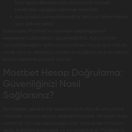
floor kendi dillerinde hale danışmanlık hizmeti
tarafından verdiğini belirtmek önemlidir.
Ayrıca bahis oynayabileceğiniz daha az bilinen birçok
spor dalı da vardır.
Dolayısıyla, Mostbet’te oynarken çeşitli eğlenceli
seçenekler bulacağınıza güvenebilirsiniz. Ayrıca bahis
oynayabileceğiniz daha arizona bilinen birçok spor dalı da
vardır. Ayrıca, rekabetçi oranlar ve çizgilerle, your ex zaman
büyük kazanma şansınız olacak.
Mostbet Hesap Doğrulama:
Güvenliğinizi Nasıl
Sağlarsınız?
Bu masalar genelde her sewaktu açık olsa de uma, bahis
miktarları ve oyun düzeni değişebilmektedir. Mostbet Poker
oynamak için size sobre uygun olan canlı poker masasını
seçip, bahislerinizi koyabilir ve oynayabilirsiniz. Mostbet ’in