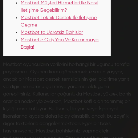
Mostbet Müşteri Hizmetleri Ile Nasıl
Iletişime Geçebilirim?
Mostbet Teknik Destek Ile Iletişime
Geçme
Mostbet’te Ücretsiz Bahisler
Mostbet’e Giriş Yap Ve Kazanmaya
Başla!
Mostbet oyuncuların verilerini herhangi bir üçüncü tarafla
paylaşmaz. Oyuncu kodu göndermekte sorun yaşıyor,
ancak bir Mostbet destek temsilcisinin geri bildirime yanıt
verdiğini ve sorunu çözmeye yardımcı olduğunu
görebilirsiniz. Kullanıcılar çoğunlukla Mostbet yüksek bahis
oranları nedeniyle överken, Mostbet kefil olan tanınmış bir
kişiliği para kutluyor. Bu lisans, İtalyan veya İspanyol
lisanslarına kıyasla daha kolay alınabilir, ancak bu zayıflık
diğer faktörlerle dengelenmektedir. Eğer bir boks
hayranıysanız, Mostbet bahislerinizi yapmak için