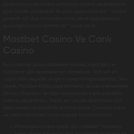
platforma ya da cihaza ve mevcut ödeme seçeneklerine
göre farklılık gösterebilir. Bir şans oyunu sitesi için “ acaba
güvenilir mi” diye sormadan önce, kendi bilgisayarınızın
güvenliğini kontrol etmenizde” “yarar vardır.
Mostbet Casino Ve Canlı
Casino
Bu yöntemler arasında banka havalesi, kredi kartı, e-
cüzdanlar gibi seçenekler yer almaktadır. Sizin için en
uygun olanı seçebilir ve işlem sürecini başlatabilirsiniz. Son
olarak, Mostbet kripto para birimlerini de kabul etmektedir.
Bitcoin, Ethereum ve diğer bazı popüler kripto paralarla
ödeme yapabilirsiniz. Kripto em virtude de birimleri, hızlı
işlem süreleri ve anonimlik avantajı sunar. Çevrimiçi bahis
ve casino hizmetleri sunan popüler bir platformdur.
Promosyon Kodları çeşitli spor bahisleri” “empieza
bahis siteleri için mevcuttur, bu nedenle herhangi bir