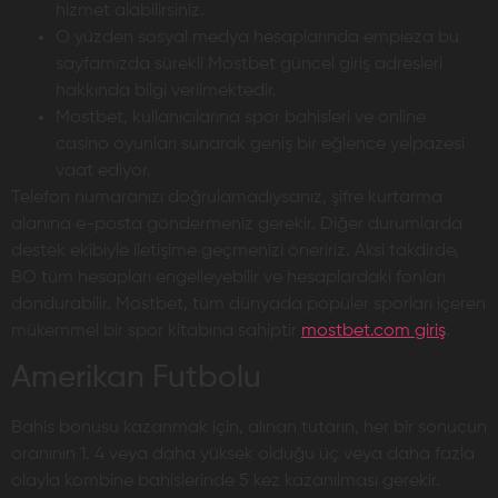
hizmet alabilirsiniz.
O yüzden sosyal medya hesaplarında empieza bu
sayfamızda sürekli Mostbet güncel giriş adresleri
hakkında bilgi verilmektedir.
Mostbet, kullanıcılarına spor bahisleri ve online
casino oyunları sunarak geniş bir eğlence yelpazesi
vaat ediyor.
Telefon numaranızı doğrulamadıysanız, şifre kurtarma
alanına e-posta göndermeniz gerekir. Diğer durumlarda
destek ekibiyle iletişime geçmenizi öneririz. Aksi takdirde,
BO tüm hesapları engelleyebilir ve hesaplardaki fonları
dondurabilir. Mostbet, tüm dünyada popüler sporları içeren
mükemmel bir spor kitabına sahiptir
mostbet.com giriş
.
Amerikan Futbolu
Bahis bonusu kazanmak için, alınan tutarın, her bir sonucun
oranının 1. 4 veya daha yüksek olduğu üç veya daha fazla
olayla kombine bahislerinde 5 kez kazanılması gerekir.