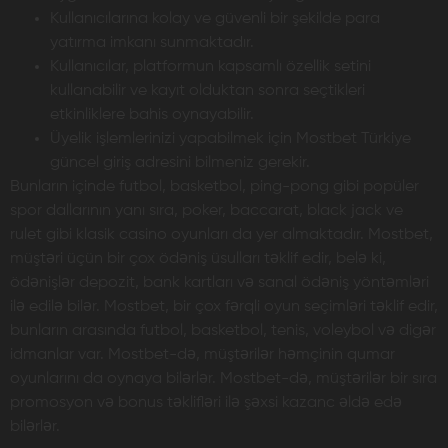
Kullanıcılarına kolay ve güvenli bir şekilde para
yatırma imkanı sunmaktadır.
Kullanıcılar, platformun kapsamlı özellik setini
kullanabilir ve kayıt olduktan sonra seçtikleri
etkinliklere bahis oynayabilir.
Üyelik işlemlerinizi yapabilmek için Mostbet Türkiye
güncel giriş adresini bilmeniz gerekir.
Bunların içinde futbol, basketbol, ping-pong gibi popüler
spor dallarının yanı sıra, poker, baccarat, black jack ve
rulet gibi klasik casino oyunları da yer almaktadır. Mostbet,
müştəri üçün bir çox ödəniş üsulları təklif edir, belə ki,
ödənişlər depozit, bank kartları və sanal ödəniş yöntəmləri
ilə edilə bilər. Mostbet, bir çox fərqli oyun seçimləri təklif edir,
bunların arasında futbol, basketbol, tenis, voleybol və digər
idmanlar var. Mostbet-də, müştərilər həmçinin qumar
oyunlarını da oynaya bilərlər. Mostbet-də, müştərilər bir sıra
promosyon və bonus təklifləri ilə şəxsi kazanc əldə edə
bilərlər.