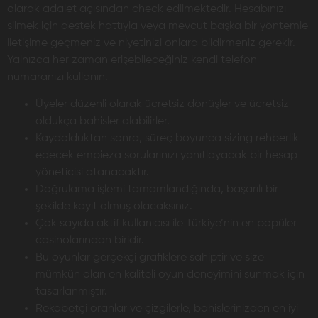
olarak adalet açısından check edilmektedir. Hesabınızı
silmek için destek hattıyla veya mevcut başka bir yöntemle
iletişime geçmeniz ve niyetinizi onlara bildirmeniz gerekir.
Yalnızca her zaman erişebileceğiniz kendi telefon
numaranızı kullanın.
Üyeler düzenli olarak ücretsiz dönüşler ve ücretsiz
oldukça bahisler alabilirler.
Kaydolduktan sonra, süreç boyunca sizing rehberlik
edecek empieza sorularınızı yanıtlayacak bir hesap
yöneticisi atanacaktır.
Doğrulama işlemi tamamlandığında, başarılı bir
şekilde kayıt olmuş olacaksınız.
Çok sayıda aktif kullanıcısı ile Türkiye’nin en popüler
casinolarından biridir.
Bu oyunlar gerçekçi grafiklere sahiptir ve size
mümkün olan en kaliteli oyun deneyimini sunmak için
tasarlanmıştır.
Rekabetçi oranlar ve çizgilerle, bahislerinizden en iyi