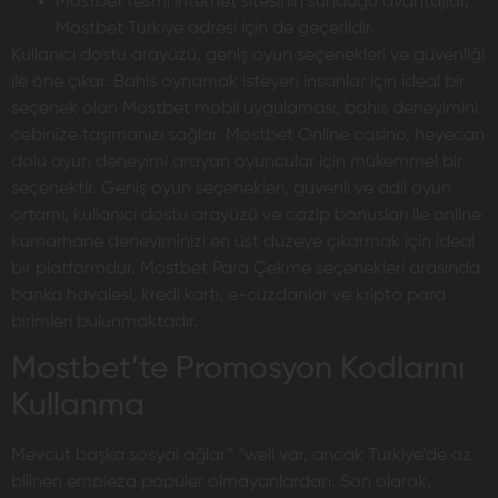
Mostbet resmi internet sitesinin sunduğu avantajlar,
Mostbet Türkiye adresi için de geçerlidir.
Kullanıcı dostu arayüzü, geniş oyun seçenekleri ve güvenliği
ile öne çıkar. Bahis oynamak isteyen insanlar için ideal bir
seçenek olan Mostbet mobil uygulaması, bahis deneyimini
cebinize taşımanızı sağlar. Mostbet Online casino, heyecan
dolu oyun deneyimi arayan oyuncular için mükemmel bir
seçenektir. Geniş oyun seçenekleri, güvenli ve adil oyun
ortamı, kullanıcı dostu arayüzü ve cazip bonusları ile online
kumarhane deneyiminizi en üst düzeye çıkarmak için ideal
bir platformdur. Mostbet Para Çekme seçenekleri arasında
banka havalesi, kredi kartı, e-cüzdanlar ve kripto para
birimleri bulunmaktadır.
Mostbet’te Promosyon Kodlarını
Kullanma
Mevcut başka sosyal ağlar” “weil var, ancak Türkiye’de az
bilinen empieza popüler olmayanlardan. Son olarak,