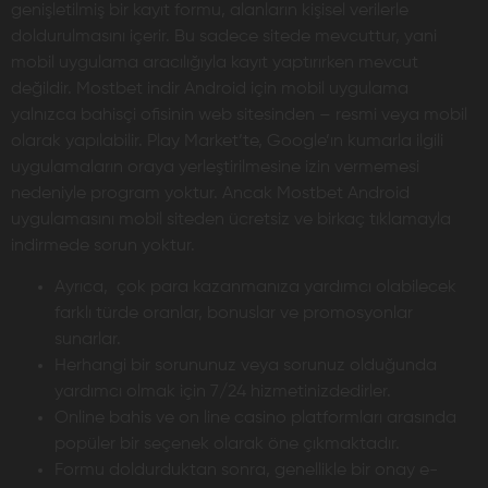
genişletilmiş bir kayıt formu, alanların kişisel verilerle
doldurulmasını içerir. Bu sadece sitede mevcuttur, yani
mobil uygulama aracılığıyla kayıt yaptırırken mevcut
değildir. Mostbet indir Android için mobil uygulama
yalnızca bahisçi ofisinin web sitesinden – resmi veya mobil
olarak yapılabilir. Play Market’te, Google’ın kumarla ilgili
uygulamaların oraya yerleştirilmesine izin vermemesi
nedeniyle program yoktur. Ancak Mostbet Android
uygulamasını mobil siteden ücretsiz ve birkaç tıklamayla
indirmede sorun yoktur.
Ayrıca, çok para kazanmanıza yardımcı olabilecek
farklı türde oranlar, bonuslar ve promosyonlar
sunarlar.
Herhangi bir sorununuz veya sorunuz olduğunda
yardımcı olmak için 7/24 hizmetinizdedirler.
Online bahis ve on line casino platformları arasında
popüler bir seçenek olarak öne çıkmaktadır.
Formu doldurduktan sonra, genellikle bir onay e-