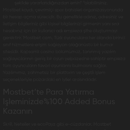
şekilde yararlandığınızdan emin” “olabilirsiniz.
Mostbet kaydı, çevrimiçi spor bahisleri organizasyonunda
bir hesap açma sürecidir. Bu genellikle adınız, adresiniz ve
iletişim bilgileriniz gibi kişisel bilgilerinizi girmenin yanı sıra
hesabınız için bir kullanıcı adı empieza şifre oluşturmayı
gerektirir. Mostbet com, Türk oyunculara her alanda birinci
sınıf hizmetlere erişim sağlayan olağanüstü bir kumar
sitesidir. Kapsamlı casino bölümümüz, tanınmış yazılım
sağlayıcılarının geniş bir oyun yelpazesine sahiptir empieza
tüm oyuncuların favori oyunlarını bulmasını sağlar.
Yazılımımız, zahmetsiz bir platform ve çeşitli işlem
seçenekleriyle pazardaki en iyiler arasındadır.
Mostbet’te Para Yatırma
Işleminizde%100 Added Bonus
Kazanın
Skrill, Neteller ve ecoPayz gibi e-cüzdanlar, Mostbet