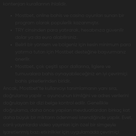
kontenjan kurallarının ihlalidir.
Mostbet, online bahis ve casino oyunları sunan bir
program olarak popülerlik kazanmıştır.
TRY cinsinden para yatırarak, hesabınıza güvenilir
dolar ya da euro alabilirsiniz.
Belirli bir yöntem ve bölgeniz için kesin minimum para
yatırma tutarı için Mostbet desteğine başvurmanız
önerilir.
Mostbet, çok çeşitli spor dallarına, liglere ve
turnuvalara bahis oynayabileceğiniz en iyi çevrimiçi
bahis şirketlerinden biridir.
Ancak, Mostbet’te kullanıcıyı tanımlamanın yanı sıra,
doğrulama yapılır – oyuncunun kimliğini ve adres verilerini
doğrulayan bir dizi belge kontrol edilir. Genellikle
doğrulama, daha önce yapılan mevduatlardan birkaç kat
daha büyük bir miktarın ödenmesi istendiğinde yapılır. Evet,
canlı yayınlarda video yayınları için özel bir simgeyle
işaretlenmiş bazı etkinlikler için uygulamada çevrimiçi