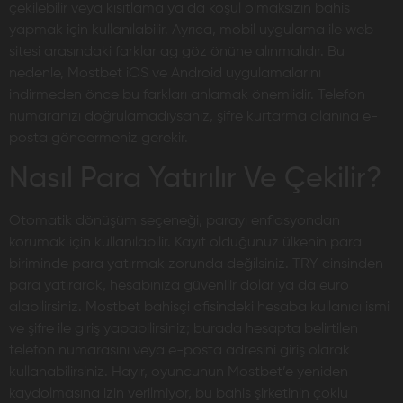
çekilebilir veya kısıtlama ya da koşul olmaksızın bahis
yapmak için kullanılabilir. Ayrıca, mobil uygulama ile web
sitesi arasındaki farklar ag göz önüne alınmalıdır. Bu
nedenle, Mostbet iOS ve Android uygulamalarını
indirmeden önce bu farkları anlamak önemlidir. Telefon
numaranızı doğrulamadıysanız, şifre kurtarma alanına e-
posta göndermeniz gerekir.
Nasıl Para Yatırılır Ve Çekilir?
Otomatik dönüşüm seçeneği, parayı enflasyondan
korumak için kullanılabilir. Kayıt olduğunuz ülkenin para
biriminde para yatırmak zorunda değilsiniz. TRY cinsinden
para yatırarak, hesabınıza güvenilir dolar ya da euro
alabilirsiniz. Mostbet bahisçi ofisindeki hesaba kullanıcı ismi
ve şifre ile giriş yapabilirsiniz; burada hesapta belirtilen
telefon numarasını veya e-posta adresini giriş olarak
kullanabilirsiniz. Hayır, oyuncunun Mostbet’e yeniden
kaydolmasına izin verilmiyor, bu bahis şirketinin çoklu