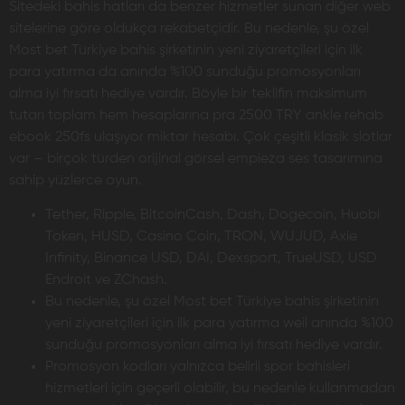
Sitedeki bahis hatları da benzer hizmetler sunan diğer web
sitelerine göre oldukça rekabetçidir. Bu nedenle, şu özel
Most bet Türkiye bahis şirketinin yeni ziyaretçileri için ilk
para yatırma da anında %100 sunduğu promosyonları
alma iyi fırsatı hediye vardır. Böyle bir teklifin maksimum
tutarı toplam hem hesaplarına pra 2500 TRY ankle rehab
ebook 250fs ulaşıyor miktar hesabı. Çok çeşitli klasik slotlar
var – birçok türden orijinal görsel empieza ses tasarımına
sahip yüzlerce oyun.
Tether, Ripple, BitcoinCash, Dash, Dogecoin, Huobi
Token, HUSD, Casino Coin, TRON, WUJUD, Axie
Infinity, Binance USD, DAI, Dexsport, TrueUSD, USD
Endroit ve ZChash.
Bu nedenle, şu özel Most bet Türkiye bahis şirketinin
yeni ziyaretçileri için ilk para yatırma weil anında %100
sunduğu promosyonları alma iyi fırsatı hediye vardır.
Promosyon kodları yalnızca belirli spor bahisleri
hizmetleri için geçerli olabilir, bu nedenle kullanmadan