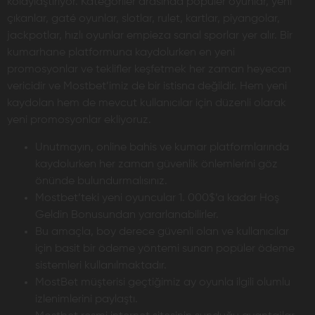
kolaylaştırıyor. Kategoriler arasında popüler oyunlar, yeni
çıkanlar, gaté oyunlar, slotlar, rulet, kartlar, piyangolar,
jackpotlar, hızlı oyunlar empieza sanal sporlar yer alır. Bir
kumarhane platformuna kaydolurken en yeni
promosyonlar ve teklifler keşfetmek her zaman heyecan
vericidir ve Mostbet’imiz de bir istisna değildir. Hem yeni
kaydolan hem de mevcut kullanıcılar için düzenli olarak
yeni promosyonlar ekliyoruz.
Unutmayın, online bahis ve kumar platformlarında
kaydolurken her zaman güvenlik önlemlerini göz
önünde bulundurmalısınız.
Mostbet’teki yeni oyuncular 1. 000$’a kadar Hoş
Geldin Bonusundan yararlanabilirler.
Bu amaçla, boy derece güvenli olan ve kullanıcılar
için basit bir ödeme yöntemi sunan popüler ödeme
sistemleri kullanılmaktadır.
MostBet müşterisi geçtiğimiz ay oyunla ilgili olumlu
izlenimlerini paylaştı.