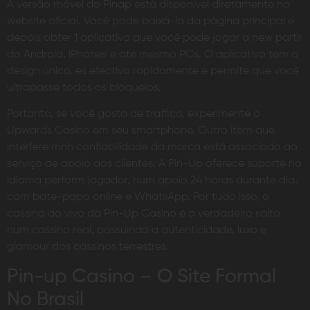
A versão móvel do Pinap está disponível diretamente no
website oficial. Você pode baixá-la da página principal e
depois obter 1 aplicativo que você pode jogar a new partir
do Android, iPhones e até mesmo PCs. O aplicativo tem o
design único, es efectivo rapidamente e permite que você
ultrapasse todos os bloqueios.
Portanto, se você gosta de traffico, experimente o
Upwards Casino em seu smartphone. Outro item que
interfere mhh confiabilidade da marca está associado ao
serviço de apoio aos clientes. A Pin-Up oferece suporte no
idioma perform jogador, num apoio 24 horas durante dia,
com bate-papo online e WhatsApp. Por tudo isso, o
cassino ao vivo da Pin-Up Casino é o verdadeiro salto
num cassino real, possuindo a autenticidade, luxo e
glamour dos cassinos terrestres.
Pin-up Casino – O Site Formal
No Brasil