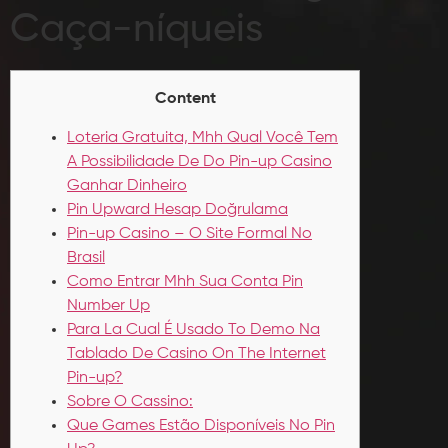
Caça-níqueis
Content
Loteria Gratuita, Mhh Qual Você Tem
A Possibilidade De Do Pin-up Casino
Ganhar Dinheiro
Pin Upward Hesap Doğrulama
Pin-up Casino – O Site Formal No
Brasil
Como Entrar Mhh Sua Conta Pin
Number Up
Para La Cual É Usado To Demo Na
Tablado De Casino On The Internet
Pin-up?
Sobre O Cassino:
Que Games Estão Disponíveis No Pin