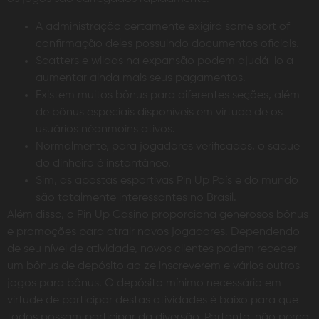
A administração certamente exigirá some sort of
confirmação deles possuindo documentos oficiais.
Scatters e wildds na expansão podem ajudá-lo a
aumentar ainda mais seus pagamentos.
Existem muitos bônus para diferentes seções, além
de bônus especiais disponíveis em virtude de os
usuários néanmoins ativos.
Normalmente, para jogadores verificados, o saque
do dinheiro é instantâneo.
Sim, as apostas esportivas Pin Up País e do mundo
são totalmente interessantes no Brasil.
Além disso, o Pin Up Casino proporciona generosos bônus
e promoções para atrair novos jogadores. Dependendo
de seu nível de atividade, novos clientes podem receber
um bônus de depósito ao ze inscreverem e vários outros
jogos para bônus. O depósito mínimo necessário em
virtude de participar destas atividades é baixo para que
todos possam participar da diversão. Portanto, não perca