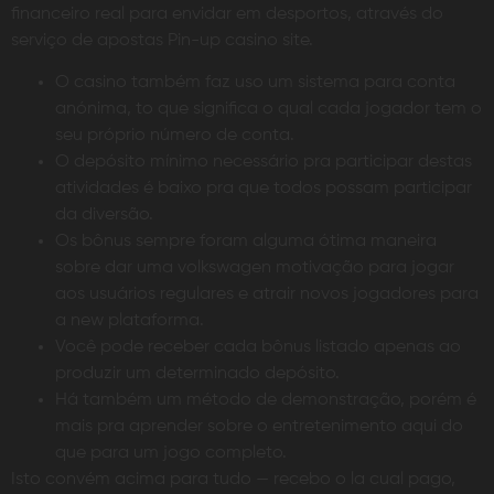
financeiro real para envidar em desportos, através do
serviço de apostas Pin-up casino site.
O casino também faz uso um sistema para conta
anónima, to que significa o qual cada jogador tem o
seu próprio número de conta.
O depósito mínimo necessário pra participar destas
atividades é baixo pra que todos possam participar
da diversão.
Os bônus sempre foram alguma ótima maneira
sobre dar uma volkswagen motivação para jogar
aos usuários regulares e atrair novos jogadores para
a new plataforma.
Você pode receber cada bônus listado apenas ao
produzir um determinado depósito.
Há também um método de demonstração, porém é
mais pra aprender sobre o entretenimento aqui do
que para um jogo completo.
Isto convém acima para tudo — recebo o la cual pago,