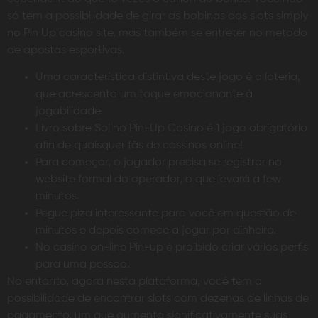
só tem a possibilidade de girar as bobinas dos slots simply
no Pin Up casino site, mas também se entreter no metodo
de apostas esportivas.
Uma característica distintiva deste jogo é a loteria,
que acrescenta um toque emocionante à
jogabilidade.
Livro sobre Sol no Pin-Up Casino é 1 jogo obrigatório
afin de quaisquer fãs de cassinos online!
Para começar, o jogador precisa se registrar no
website formal do operador, o que levará a few
minutos.
Pegue piza interessante para você em questão de
minutos e depois comece a jogar por dinheiro.
No casino on-line Pin-up é proibido criar vários perfis
para uma pessoa.
No entanto, agora nesta plataforma, você tem a
possibilidade de encontrar slots com dezenas de linhas de
pagamento, um que aumenta significativamente suas