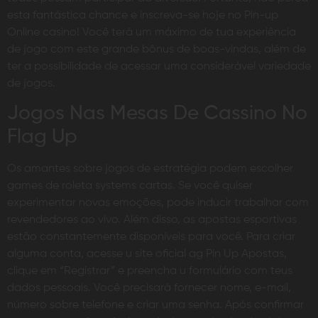
esta fantástica chance e inscreva-se hoje no Pin-up
Online casino! Você terá um máximo de tua experiência
de jogo com este grande bônus de boas-vindas, além de
ter a possibilidade de acessar uma considerável variedade
de jogos.
Jogos Nas Mesas De Cassino No
Flag Up
Os amantes sobre jogos de estratégia podem escolher
games de roleta systems cartas. Se você quiser
experimentar novas emoções, pode inducir trabalhar com
revendedores ao vivo. Além disso, as apostas esportivas
estão constantemente disponíveis para você. Para criar
alguma conta, acesse u site oficial ag Pin Up Apostas,
clique em “Registrar” e preencha u formulário com teus
dados pessoais. Você precisará fornecer nome, e-mail,
número sobre telefone e criar uma senha. Após confirmar