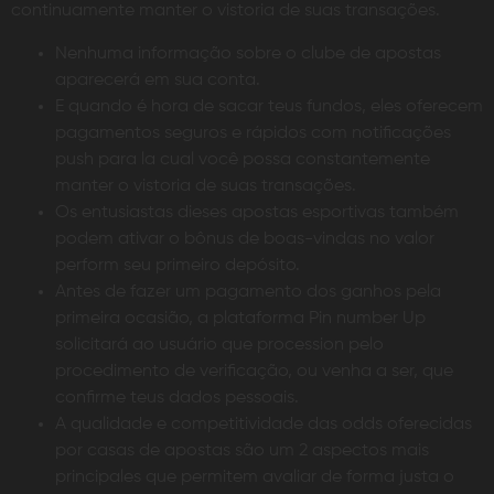
continuamente manter o vistoria de suas transações.
Nenhuma informação sobre o clube de apostas
aparecerá em sua conta.
E quando é hora de sacar teus fundos, eles oferecem
pagamentos seguros e rápidos com notificações
push para la cual você possa constantemente
manter o vistoria de suas transações.
Os entusiastas dieses apostas esportivas também
podem ativar o bônus de boas-vindas no valor
perform seu primeiro depósito.
Antes de fazer um pagamento dos ganhos pela
primeira ocasião, a plataforma Pin number Up
solicitará ao usuário que procession pelo
procedimento de verificação, ou venha a ser, que
confirme teus dados pessoais.
A qualidade e competitividade das odds oferecidas
por casas de apostas são um 2 aspectos mais
principales que permitem avaliar de forma justa o