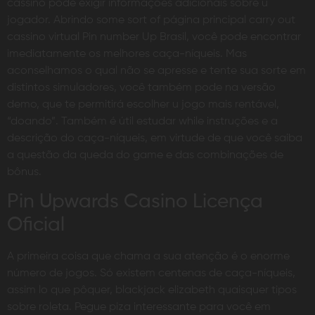
cassino pode exigir informações adicionais sobre u
jogador. Abrindo some sort of página principal carry out
cassino virtual Pin number Up Brasil, você pode encontrar
imediatamente os melhores caça-níqueis. Mas
aconselhamos o qual não se apresse e tente sua sorte em
distintos simuladores, você também pode na versão
demo, que te permitirá escolher u jogo mais rentável,
“doando”. Também é útil estudar while instruções e a
descrição do caça-níqueis, em virtude de que você saiba
a questão da queda do game e das combinações de
bônus.
Pin Upwards Casino Licença
Oficial
A primeira coisa que chama a sua atenção é o enorme
número de jogos. Só existem centenas de caça-níqueis,
assim lo que pôquer, blackjack elizabeth quaisquer tipos
sobre roleta. Pegue piza interessante para você em