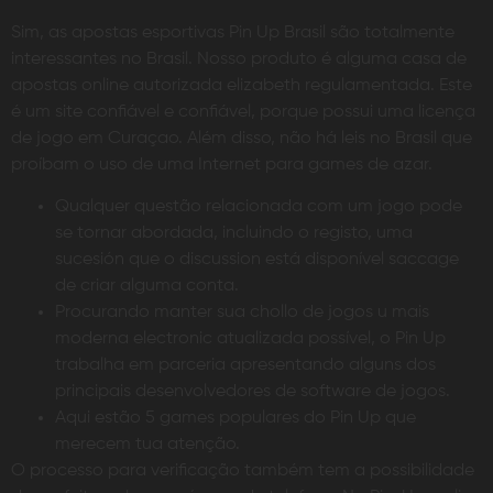
Sim, as apostas esportivas Pin Up Brasil são totalmente
interessantes no Brasil. Nosso produto é alguma casa de
apostas online autorizada elizabeth regulamentada. Este
é um site confiável e confiável, porque possui uma licença
de jogo em Curaçao. Além disso, não há leis no Brasil que
proíbam o uso de uma Internet para games de azar.
Qualquer questão relacionada com um jogo pode
se tornar abordada, incluindo o registo, uma
sucesión que o discussion está disponível saccage
de criar alguma conta.
Procurando manter sua chollo de jogos u mais
moderna electronic atualizada possível, o Pin Up
trabalha em parceria apresentando alguns dos
principais desenvolvedores de software de jogos.
Aqui estão 5 games populares do Pin Up que
merecem tua atenção.
O processo para verificação também tem a possibilidade