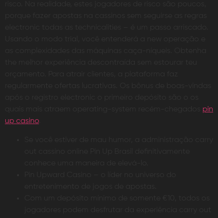
risco. Na realidade, estes jogadores de risco são poucos,
porque fazer apostas na cassinos sem seguirse as regras
electronic todas as technicalities – é um passo arriscado.
Usando o modo trial, você entenderá a new operação e
as complexidades das máquinas caça-níqueis. Obtenha
the melhor experiência descontraída sem estourar teu
orçamento. Para atrair clientes, a plataforma faz
regularmente ofertas lucrativas. Os bônus de boas-vindas
após o registro electronic o primeiro depósito são o os
quais mais atraem operating-system recém-chegados
pin
up casino
.
Se você estiver de mau humor, a administração carry
out cassino online Pin Up Brasil definitivamente
conhece uma maneira de elevá-lo.
Pin Upward Casino – o líder no universo do
entretenimento de jogos de apostas.
Com um depósito mínimo de somente €10, todos os
jogadores podem desfrutar da experiência carry out