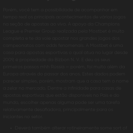
Porém, você tem a possibilidade de acompanhar em
tempo real os principais acontecimentos de vários jogos
na seção de apostas ao vivo. A apoyo da Champions
League e Premier Group realizada pela Mostbet é muito
completa e te da voie apostar nos grandes jogos dos
campeonatos com odds fenomenais. A Mostbet é uma
casa para apostas esportivas o qual atua no lugar desde
2009, é propriedade da Bizbon N. V. E deu os seus
primeiros passos mhh Rússia — porém, foi muito além da
Europa através do passar dos anos. Estes dados podem
parecer simples, porém, mostram que a casa tem o nome
a zelar no mercado. Dentre a infinidade para casas de
apostas esportivas que estão disponíveis no País e do
mundo, escolher apenas alguma pode ser uma tarefa
relativamente desafiadora, principalmente para os
iniciantes no setor.
Deverá também alterar rotineiramente some sort of