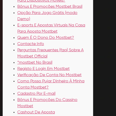
Para Dispositivos Móveis?
Bônus E Promoções Mostbet Brasil
Opção Para Jogo Grátis (modo
Demo)
E-sports E Apostas Virtuais Na Casa
Para Aposta Mostbet
Quem É O Dono Do Mostbet?
Contacte Info
Perguntas Frequentes (faq) Sobre A
Mostbet Official
“mostbet No Brasil
Registo E Login Em Mostbet
Verificação De Conta No Mostbet
Como Posso Pujar Dinheiro À Minha
Conta Mostbet?
Cadastro Por E-mail
Bônus E Promoções Do Cassino
Mostbet
Cashout De Aposta