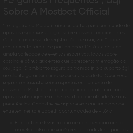
Perguntas Frequentes (faq)
Sobre A Mostbet Official
“To registro na Mostbet abre as portas para um mundo de
apostas esportivas e jogos sobre cassino emocionantes.
Com um processo de registro fácil de usar, você pode
rapidamente tornar-se part da ação. Desfrute de uma
ampla variedade de eventos esportivos, jogos sobre
cassino e bônus atraentes que acrescentam emoção ao
seu jogo. O ambiente seguro da trampolín e o suporte ágil
ao cliente garantem uma experiência perfeita. Quer você
seja um entusiasta sobre esportes ou 1 amante de
cassinos, a Mostbet proporciona uma plataforma para
apostas abrangente at the divertida que atende às suas
preferências. Cadastre-se agora e explore um globo de
entretenimento elizabeth oportunidades de vitória.
É importante levar no ano de consideração que a
primeira coisa que você precisa produzir é ir para as