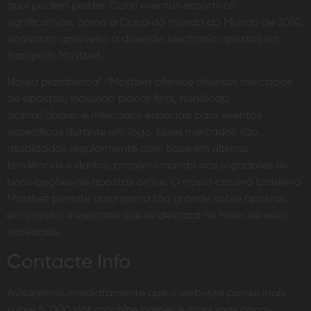
qual podem perder. Cobri eventos esportivos
significativas, como a Copa do mundo do Mundo de 2014,
enquanto aproveito a diversão electronic apostas na
trampolín Mostbet.
Nossa plataforma” “Mostbet oferece diversos mercados
de apostas, incluindo placar final, handicap,
acima/abaixo e mercados especiais para eventos
específicos durante um jogo. Esses mercados são
atualizados regularmente com base em últimas
tendências e dados, proporcionando aos jogadores as
bons opções de apostas online. O nosso cassino brasileiro
Mostbet permite uma gama tão grande sobre apostas
em cassino e esportes que se destaca no meio de essa
variedade.
Contacte Info
Avisaremos imediatamente que o web-site possui mais
sobre 5. 000 slot machine games e máquinas caça-