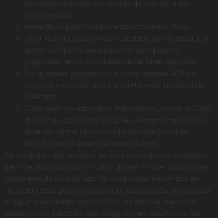
sua palavra-passe em virtude de manter a sua
conta segura.
específicos para cassino e apostas esportivas.
Uma maioria dieses mais buscadas em Mostbet é a
gama completa para esportes nos quais os
jogadores tem a possibilidade de fazer apostas.
De qualquer jogador você pode receber 40% do
lucro da proyecto, que é a oferta mais lucrativa do
mercado.
Cobri eventos esportivos importantes, como a Copa
do mundo do Mundo de 2014, enquanto aproveito a
diversão at the apostas na trampolín Mostbet.
Mini, Bacará Supremo e vários outros.
Ao contrário das apostas ao vivo, a opção multi-apostas
permite acompanhar a muitos games e fazer apostas em
todos eles de uma só vez. Se você quiser maximizar en
totalidad seus ganhos potenciais, esta opção de apostas
é alguma excelente substituição, a partir de que você
preveja com precisão operating-system resultados. Se