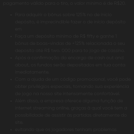
pagamento válido para o tiro, o valor mínimo é de R$20.
Para adquirir o bônus sobre 125% no de início
depósito, é imprecindible fazer o de início depósito
em
Faça um depósito mínimo de R$ fifty e ganhe 1
bônus de boas-vindas de +125% relacionada o seu
deposito até R$ two. 000 para to jogo de cassino.
Após a confirmação do encargo de cash out and
about, os fundos serão depositados em tua conta
imediatamente.
Com a ajuda de um código promocional, você pode
obter privilégios especiais, tornando sua experiência
de jogo na nosso site intensamente confortável.
Além disso, a empresa oferece alguma função de
internet streaming online, graças à qual você tem a
possibilidade de assistir às partidas diretamente do
site.
evitando que os jogadores tenham problemas