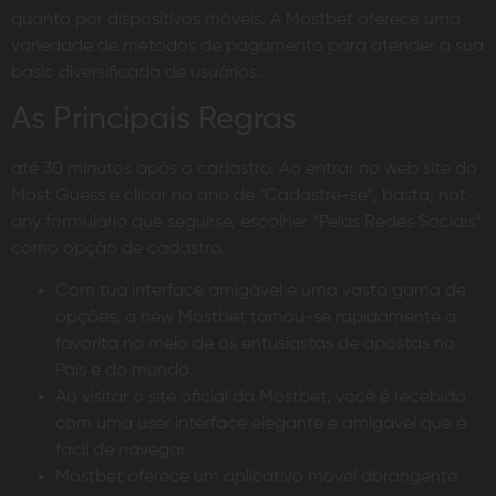
quanto por dispositivos móveis. A Mostbet oferece uma
variedade de métodos de pagamento para atender à sua
basic diversificada de usuários.
As Principais Regras
até 30 minutos após o cadastro. Ao entrar no web site do
Most Guess e clicar no ano de “Cadastre-se”, basta, not
any formulário que seguirse, escolher “Pelas Redes Sociais”
como opção de cadastro.
Com tua interface amigável e uma vasta gama de
opções, a new Mostbet tornou-se rapidamente a
favorita no meio de os entusiastas de apostas no
País e do mundo.
Ao visitar o site oficial da Mostbet, você é recebido
com uma user interface elegante e amigável que é
fácil de navegar.
Mostbet oferece um aplicativo móvel abrangente